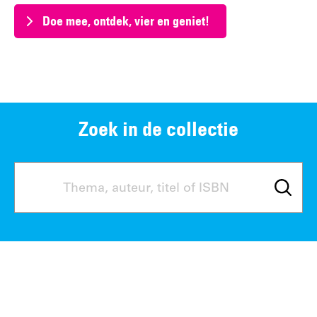
Doe mee, ontdek, vier en geniet!
Zoek in de collectie
(externe
link)
Zoeken