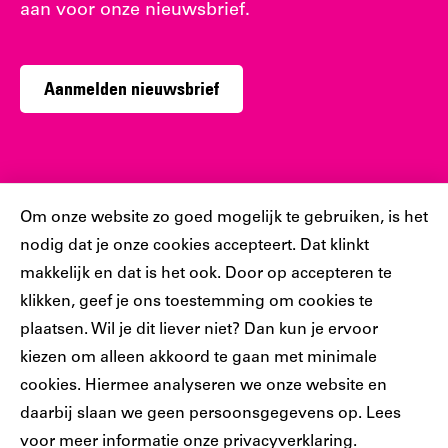
aan voor onze nieuwsbrief.
Aanmelden nieuwsbrief
Sociaal
Cookiebar
Om onze website zo goed mogelijk te gebruiken, is het
nodig dat je onze cookies accepteert. Dat klinkt
Volg jij ons al?
makkelijk en dat is het ook. Door op accepteren te
klikken, geef je ons toestemming om cookies te
plaatsen. Wil je dit liever niet? Dan kun je ervoor
Ons
Ons
Ons
Ons
Ons
kiezen om alleen akkoord te gaan met minimale
Tiktok
Facebook
Instagram
YouTube
LinkedIn
cookies. Hiermee analyseren we onze website en
account
account
account
account
account
daarbij slaan we geen persoonsgegevens op. Lees
voor meer informatie onze
privacyverklaring
.