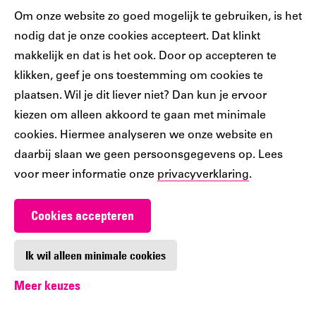
Cookiebar
Om onze website zo goed mogelijk te gebruiken, is het
Over Sabine
nodig dat je onze cookies accepteert. Dat klinkt
makkelijk en dat is het ook. Door op accepteren te
Sabine is social media manager en maakt
klikken, geef je ons toestemming om cookies te
onderdeel uit van het Innovatieteam bij de
plaatsen. Wil je dit liever niet? Dan kun je ervoor
nieuwe bibliotheek. En verder? Sabine is ook
kiezen om alleen akkoord te gaan met minimale
nog moeder van twee broers, eigenaar van
cookies. Hiermee analyseren we onze website en
blog
Pukster.nl
en ze kookt, bakt, leest en sport
daarbij slaan we geen persoonsgegevens op. Lees
graag en vaak.
voor meer informatie onze
privacyverklaring
.
Cookies accepteren
Ik wil alleen minimale cookies
Meer keuzes