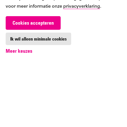
voor meer informatie onze
privacyverklaring
.
Terug naar de adventkalender
Cookies accepteren
Ik wil alleen minimale cookies
Meer keuzes
Altijd op de hoogte
Wil je op de hoogte blijven van de laatste
ontwikkelingen in de bibliotheek? Meld je dan