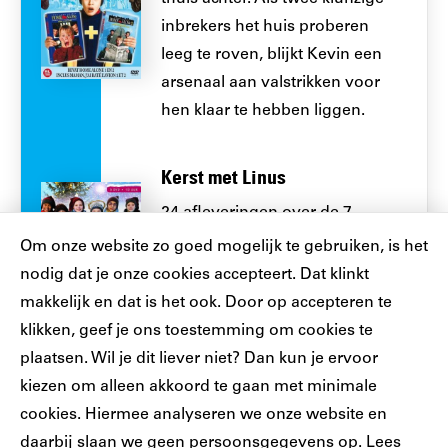
inbrekers het huis proberen
leeg te roven, blijkt Kevin een
arsenaal aan valstrikken voor
hen klaar te hebben liggen.
Kerst met Linus
24 afleveringen over de 7-
jarige Linus die samen met
Cookiebar
Om onze website zo goed mogelijk te gebruiken, is het
zijn vriendjes avonturen
nodig dat je onze cookies accepteert. Dat klinkt
beleeft in de maand
makkelijk en dat is het ook. Door op accepteren te
december.
klikken, geef je ons toestemming om cookies te
plaatsen. Wil je dit liever niet? Dan kun je ervoor
kiezen om alleen akkoord te gaan met minimale
cookies. Hiermee analyseren we onze website en
daarbij slaan we geen persoonsgegevens op. Lees