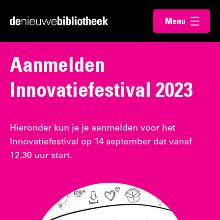
Ga
Ga
Menu
direct
direct
Ga
openen
naar
naar
naar
de
de
de
Aanmelden
content
footer
homepagina
Innovatiefestival 2023
Hieronder kun je je aanmelden voor het
Innovatiefestival op 14 september dat vanaf
12.30 uur start.