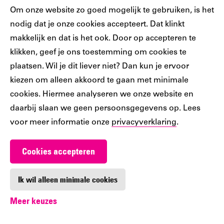
Sociaal
Cookiebar
Om onze website zo goed mogelijk te gebruiken, is het
nodig dat je onze cookies accepteert. Dat klinkt
Volg jij ons al?
makkelijk en dat is het ook. Door op accepteren te
klikken, geef je ons toestemming om cookies te
plaatsen. Wil je dit liever niet? Dan kun je ervoor
Ons
Ons
Ons
Ons
Ons
kiezen om alleen akkoord te gaan met minimale
Tiktok
Facebook
Instagram
YouTube
LinkedIn
cookies. Hiermee analyseren we onze website en
account
account
account
account
account
daarbij slaan we geen persoonsgegevens op. Lees
voor meer informatie onze
privacyverklaring
.
Cookies accepteren
Werken bij De Nieuwe Bibliotheek
Contact
Ik wil alleen minimale cookies
Meer keuzes
Digitoegankelijkheid
Privacy
Cookie-instellingen