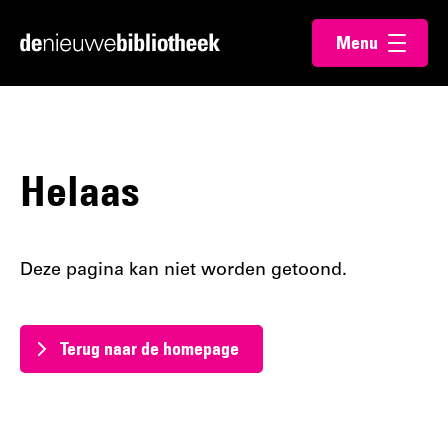
Ga
Ga
Menu
direct
direct
Ga
openen
naar
naar
naar
de
de
de
content
footer
homepagina
Helaas
Deze pagina kan niet worden getoond.
Terug naar de homepage