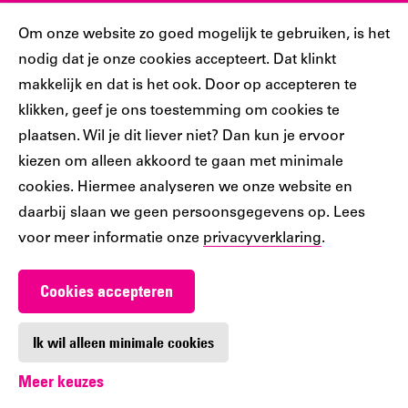
Sociaal
Cookiebar
Om onze website zo goed mogelijk te gebruiken, is het
nodig dat je onze cookies accepteert. Dat klinkt
Volg jij ons al?
makkelijk en dat is het ook. Door op accepteren te
klikken, geef je ons toestemming om cookies te
plaatsen. Wil je dit liever niet? Dan kun je ervoor
Ons
Ons
Ons
Ons
Ons
kiezen om alleen akkoord te gaan met minimale
Tiktok
Facebook
Instagram
YouTube
LinkedIn
cookies. Hiermee analyseren we onze website en
account
account
account
account
account
daarbij slaan we geen persoonsgegevens op. Lees
voor meer informatie onze
privacyverklaring
.
Cookies accepteren
Werken bij De Nieuwe Bibliotheek
Contact
Ik wil alleen minimale cookies
Meer keuzes
Digitoegankelijkheid
Privacy
Cookie-instellingen