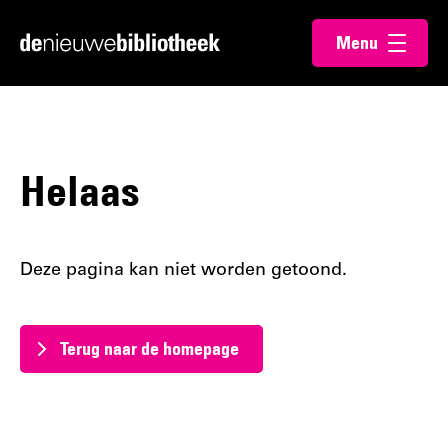
Ga
Ga
Menu
direct
direct
Ga
openen
naar
naar
naar
de
de
de
content
footer
homepagina
Helaas
Deze pagina kan niet worden getoond.
Terug naar de homepage