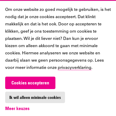
Sociaal
Cookiebar
Om onze website zo goed mogelijk te gebruiken, is het
nodig dat je onze cookies accepteert. Dat klinkt
Volg jij ons al?
makkelijk en dat is het ook. Door op accepteren te
klikken, geef je ons toestemming om cookies te
plaatsen. Wil je dit liever niet? Dan kun je ervoor
Ons
Ons
Ons
Ons
Ons
kiezen om alleen akkoord te gaan met minimale
Tiktok
Facebook
Instagram
YouTube
LinkedIn
cookies. Hiermee analyseren we onze website en
account
account
account
account
account
daarbij slaan we geen persoonsgegevens op. Lees
voor meer informatie onze
privacyverklaring
.
Cookies accepteren
Werken bij De Nieuwe Bibliotheek
Contact
Ik wil alleen minimale cookies
Meer keuzes
Digitoegankelijkheid
Privacy
Cookie-instellingen