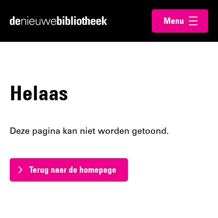
Ga
Ga
Menu
direct
direct
Ga
openen
naar
naar
naar
de
de
de
content
footer
homepagina
Helaas
Deze pagina kan niet worden getoond.
Terug naar de homepage