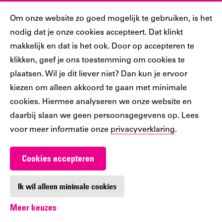
Sociaal
Cookiebar
Om onze website zo goed mogelijk te gebruiken, is het
nodig dat je onze cookies accepteert. Dat klinkt
Volg jij ons al?
makkelijk en dat is het ook. Door op accepteren te
klikken, geef je ons toestemming om cookies te
plaatsen. Wil je dit liever niet? Dan kun je ervoor
Ons
Ons
Ons
Ons
Ons
kiezen om alleen akkoord te gaan met minimale
Tiktok
Facebook
Instagram
YouTube
LinkedIn
cookies. Hiermee analyseren we onze website en
account
account
account
account
account
daarbij slaan we geen persoonsgegevens op. Lees
voor meer informatie onze
privacyverklaring
.
Cookies accepteren
Werken bij De Nieuwe Bibliotheek
Contact
Ik wil alleen minimale cookies
Meer keuzes
Digitoegankelijkheid
Privacy
Cookie-instellingen