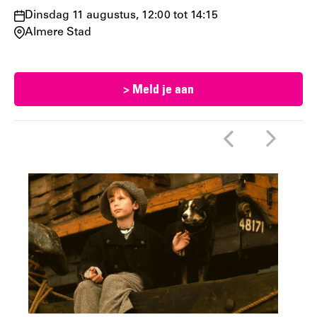
Waar
Dinsdag 11 augustus, 12:00 tot 14:15
en
Almere Stad
wanneer:
> Meld je aan