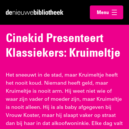
Ga
Ga
Menu
direct
direct
Ga
openen
naar
naar
naar
de
de
de
Cinekid Presenteert
content
footer
homepagina
Klassiekers: Kruimeltje
Het sneeuwt in de stad, maar Kruimeltje heeft
het nooit koud. Niemand heeft geld, maar
Kruimeltje is nooit arm. Hij weet niet wie of
waar zijn vader of moeder zijn, maar Kruimeltje
is nooit alleen. Hij is als baby afgegeven bij
Vrouw Koster, maar hij slaapt vaker op straat
dan bij haar in dat alkoofwoninkie. Elke dag valt