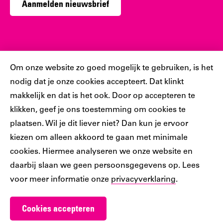
Aanmelden nieuwsbrief
Sociaal
Cookiebar
Om onze website zo goed mogelijk te gebruiken, is het
nodig dat je onze cookies accepteert. Dat klinkt
Volg jij ons al?
makkelijk en dat is het ook. Door op accepteren te
klikken, geef je ons toestemming om cookies te
plaatsen. Wil je dit liever niet? Dan kun je ervoor
Ons
Ons
Ons
Ons
Ons
kiezen om alleen akkoord te gaan met minimale
Tiktok
Facebook
Instagram
YouTube
LinkedIn
cookies. Hiermee analyseren we onze website en
account
account
account
account
account
daarbij slaan we geen persoonsgegevens op. Lees
voor meer informatie onze
privacyverklaring
.
Cookies accepteren