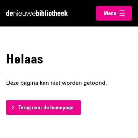
Ga
Ga
Menu
direct
direct
Ga
openen
naar
naar
naar
de
de
de
content
footer
homepagina
Helaas
Deze pagina kan niet worden getoond.
Terug naar de homepage