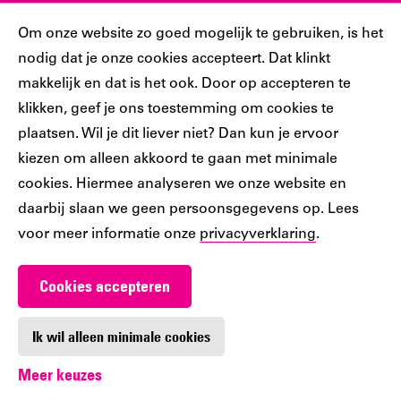
Sociaal
Cookiebar
Om onze website zo goed mogelijk te gebruiken, is het
nodig dat je onze cookies accepteert. Dat klinkt
Volg jij ons al?
makkelijk en dat is het ook. Door op accepteren te
klikken, geef je ons toestemming om cookies te
plaatsen. Wil je dit liever niet? Dan kun je ervoor
Ons
Ons
Ons
Ons
Ons
kiezen om alleen akkoord te gaan met minimale
Tiktok
Facebook
Instagram
YouTube
LinkedIn
cookies. Hiermee analyseren we onze website en
account
account
account
account
account
daarbij slaan we geen persoonsgegevens op. Lees
voor meer informatie onze
privacyverklaring
.
Cookies accepteren
Werken bij De Nieuwe Bibliotheek
Contact
Ik wil alleen minimale cookies
Meer keuzes
Digitoegankelijkheid
Privacy
Cookie-instellingen