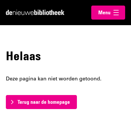
Ga
Ga
Menu
direct
direct
Ga
openen
naar
naar
naar
de
de
de
content
footer
homepagina
Helaas
Deze pagina kan niet worden getoond.
Terug naar de homepage