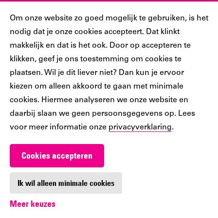
Sociaal
Cookiebar
Om onze website zo goed mogelijk te gebruiken, is het
nodig dat je onze cookies accepteert. Dat klinkt
Volg jij ons al?
makkelijk en dat is het ook. Door op accepteren te
klikken, geef je ons toestemming om cookies te
plaatsen. Wil je dit liever niet? Dan kun je ervoor
Ons
Ons
Ons
Ons
Ons
kiezen om alleen akkoord te gaan met minimale
Tiktok
Facebook
Instagram
YouTube
LinkedIn
cookies. Hiermee analyseren we onze website en
account
account
account
account
account
daarbij slaan we geen persoonsgegevens op. Lees
voor meer informatie onze
privacyverklaring
.
Cookies accepteren
Werken bij De Nieuwe Bibliotheek
Contact
Ik wil alleen minimale cookies
Meer keuzes
Digitoegankelijkheid
Privacy
Cookie-instellingen