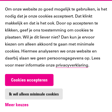
Sociaal
Cookiebar
Om onze website zo goed mogelijk te gebruiken, is het
nodig dat je onze cookies accepteert. Dat klinkt
Volg jij ons al?
makkelijk en dat is het ook. Door op accepteren te
klikken, geef je ons toestemming om cookies te
plaatsen. Wil je dit liever niet? Dan kun je ervoor
Ons
Ons
Ons
Ons
Ons
kiezen om alleen akkoord te gaan met minimale
Tiktok
Facebook
Instagram
YouTube
LinkedIn
cookies. Hiermee analyseren we onze website en
account
account
account
account
account
daarbij slaan we geen persoonsgegevens op. Lees
voor meer informatie onze
privacyverklaring
.
Cookies accepteren
Werken bij De Nieuwe Bibliotheek
Contact
Ik wil alleen minimale cookies
Meer keuzes
Digitoegankelijkheid
Privacy
Cookie-instellingen