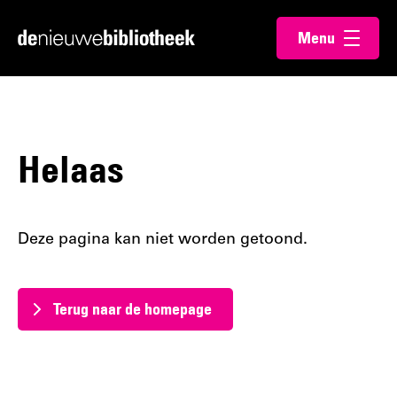
Ga
Ga
Menu
direct
direct
Ga
openen
naar
naar
naar
de
de
de
content
footer
homepagina
Helaas
Deze pagina kan niet worden getoond.
Terug naar de homepage