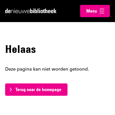
Ga
Ga
Menu
direct
direct
Ga
openen
naar
naar
naar
de
de
de
content
footer
homepagina
Helaas
Deze pagina kan niet worden getoond.
Terug naar de homepage