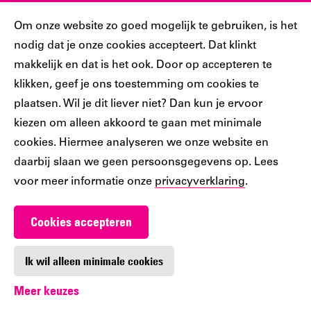
Sociaal
Cookiebar
Om onze website zo goed mogelijk te gebruiken, is het
nodig dat je onze cookies accepteert. Dat klinkt
Volg jij ons al?
makkelijk en dat is het ook. Door op accepteren te
klikken, geef je ons toestemming om cookies te
plaatsen. Wil je dit liever niet? Dan kun je ervoor
Ons
Ons
Ons
Ons
Ons
kiezen om alleen akkoord te gaan met minimale
Tiktok
Facebook
Instagram
YouTube
LinkedIn
cookies. Hiermee analyseren we onze website en
account
account
account
account
account
daarbij slaan we geen persoonsgegevens op. Lees
voor meer informatie onze
privacyverklaring
.
Cookies accepteren
Werken bij De Nieuwe Bibliotheek
Contact
Ik wil alleen minimale cookies
Meer keuzes
Digitoegankelijkheid
Privacy
Cookie-instellingen