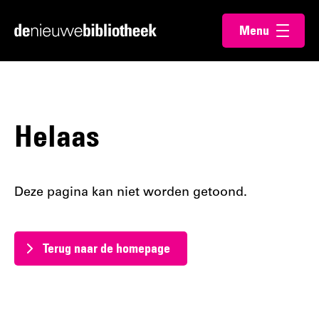
Ga
Ga
Menu
direct
direct
Ga
openen
naar
naar
naar
de
de
de
content
footer
homepagina
Helaas
Deze pagina kan niet worden getoond.
Terug naar de homepage