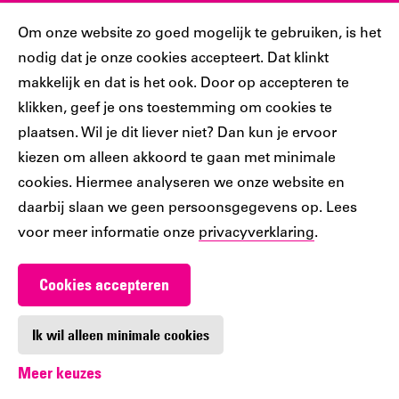
Sociaal
Cookiebar
Om onze website zo goed mogelijk te gebruiken, is het
nodig dat je onze cookies accepteert. Dat klinkt
Volg jij ons al?
makkelijk en dat is het ook. Door op accepteren te
klikken, geef je ons toestemming om cookies te
plaatsen. Wil je dit liever niet? Dan kun je ervoor
Ons
Ons
Ons
Ons
Ons
kiezen om alleen akkoord te gaan met minimale
Tiktok
Facebook
Instagram
YouTube
LinkedIn
cookies. Hiermee analyseren we onze website en
account
account
account
account
account
daarbij slaan we geen persoonsgegevens op. Lees
voor meer informatie onze
privacyverklaring
.
Cookies accepteren
Werken bij De Nieuwe Bibliotheek
Contact
Ik wil alleen minimale cookies
Meer keuzes
Digitoegankelijkheid
Privacy
Cookie-instellingen