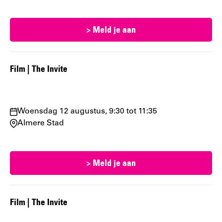
wanneer:
> Meld je aan
Film | The Invite
Waar
Woensdag 12 augustus, 9:30 tot 11:35
en
Almere Stad
wanneer:
> Meld je aan
Film | The Invite