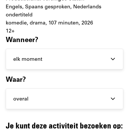
Engels, Spaans gesproken, Nederlands
ondertiteld
komedie, drama, 107 minuten, 2026
12+
Filter
Wanneer?
activiteiten
op datum
en plaats
Waar?
Je kunt deze activiteit bezoeken op: