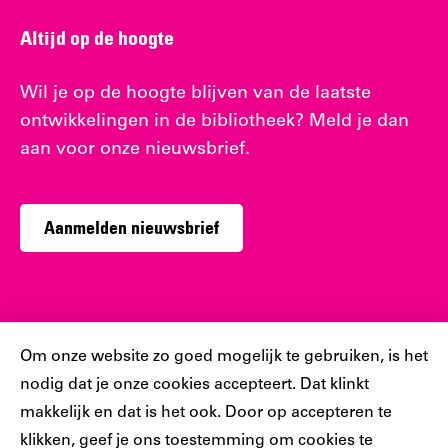
Altijd op de hoogte
Wil je op de hoogte blijven van de laatste
ontwikkelingen in de bibliotheek? Meld je dan
aan voor onze nieuwsbrief.
Aanmelden nieuwsbrief
Sociaal
Cookiebar
Om onze website zo goed mogelijk te gebruiken, is het
nodig dat je onze cookies accepteert. Dat klinkt
Volg jij ons al?
makkelijk en dat is het ook. Door op accepteren te
klikken, geef je ons toestemming om cookies te