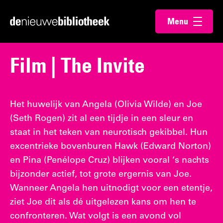
Ga
Ga
Menu
direct
direct
Ga
openen
naar
naar
naar
de
de
de
Film | The Invite
content
footer
homepagina
Het huwelijk van Angela (Olivia Wilde) en Joe
(Seth Rogen) zit al een tijdje in een sleur en
staat in het teken van neurotisch gekibbel. Hun
excentrieke bovenburen Hawk (Edward Norton)
en Pina (Penélope Cruz) blijken vooral ‘s nachts
bijzonder actief, tot grote ergernis van Joe.
Wanneer Angela hen uitnodigt voor een etentje,
ziet Joe dit als dé uitgelezen kans om hen te
confronteren. Wat volgt is een avond vol