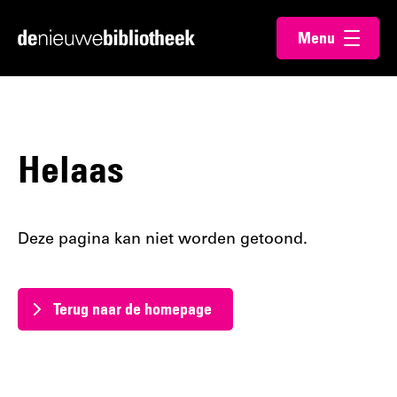
Ga
Ga
Menu
direct
direct
Ga
openen
naar
naar
naar
de
de
de
content
footer
homepagina
Helaas
Deze pagina kan niet worden getoond.
Terug naar de homepage