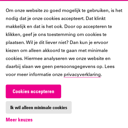
Sociaal
Cookiebar
Om onze website zo goed mogelijk te gebruiken, is het
nodig dat je onze cookies accepteert. Dat klinkt
Volg jij ons al?
makkelijk en dat is het ook. Door op accepteren te
klikken, geef je ons toestemming om cookies te
plaatsen. Wil je dit liever niet? Dan kun je ervoor
Ons
Ons
Ons
Ons
Ons
kiezen om alleen akkoord te gaan met minimale
Tiktok
Facebook
Instagram
YouTube
LinkedIn
cookies. Hiermee analyseren we onze website en
account
account
account
account
account
daarbij slaan we geen persoonsgegevens op. Lees
voor meer informatie onze
privacyverklaring
.
Cookies accepteren
Werken bij De Nieuwe Bibliotheek
Contact
Ik wil alleen minimale cookies
Meer keuzes
Digitoegankelijkheid
Privacy
Cookie-instellingen