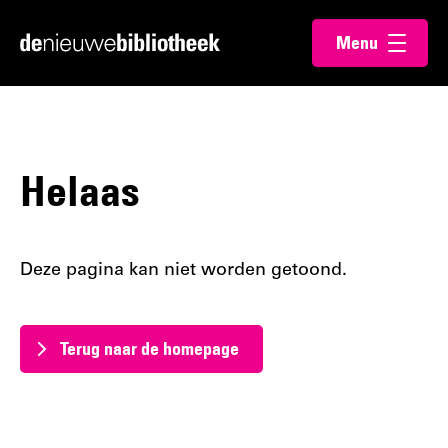
Ga
Ga
Menu
direct
direct
Ga
openen
naar
naar
naar
de
de
de
content
footer
homepagina
Helaas
Deze pagina kan niet worden getoond.
Terug naar de homepage