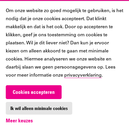
Sociaal
Cookiebar
Om onze website zo goed mogelijk te gebruiken, is het
nodig dat je onze cookies accepteert. Dat klinkt
Volg jij ons al?
makkelijk en dat is het ook. Door op accepteren te
klikken, geef je ons toestemming om cookies te
plaatsen. Wil je dit liever niet? Dan kun je ervoor
Ons
Ons
Ons
Ons
Ons
kiezen om alleen akkoord te gaan met minimale
Tiktok
Facebook
Instagram
YouTube
LinkedIn
cookies. Hiermee analyseren we onze website en
account
account
account
account
account
daarbij slaan we geen persoonsgegevens op. Lees
voor meer informatie onze
privacyverklaring
.
Cookies accepteren
Werken bij De Nieuwe Bibliotheek
Contact
Ik wil alleen minimale cookies
Meer keuzes
Digitoegankelijkheid
Privacy
Cookie-instellingen