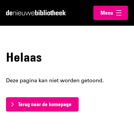
Ga
Ga
Menu
direct
direct
Ga
openen
naar
naar
naar
de
de
de
content
footer
homepagina
Helaas
Deze pagina kan niet worden getoond.
Terug naar de homepage