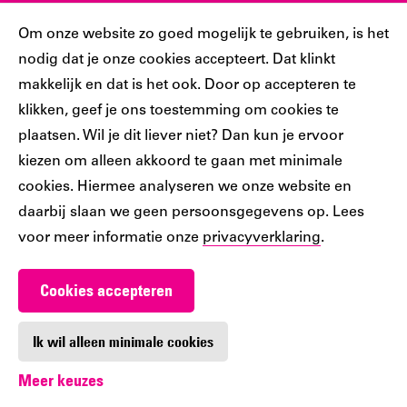
Sociaal
Cookiebar
Om onze website zo goed mogelijk te gebruiken, is het
nodig dat je onze cookies accepteert. Dat klinkt
Volg jij ons al?
makkelijk en dat is het ook. Door op accepteren te
klikken, geef je ons toestemming om cookies te
plaatsen. Wil je dit liever niet? Dan kun je ervoor
Ons
Ons
Ons
Ons
Ons
kiezen om alleen akkoord te gaan met minimale
Tiktok
Facebook
Instagram
YouTube
LinkedIn
cookies. Hiermee analyseren we onze website en
account
account
account
account
account
daarbij slaan we geen persoonsgegevens op. Lees
voor meer informatie onze
privacyverklaring
.
Cookies accepteren
Werken bij De Nieuwe Bibliotheek
Contact
Ik wil alleen minimale cookies
Meer keuzes
Digitoegankelijkheid
Privacy
Cookie-instellingen