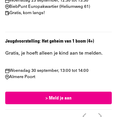
Waar
Woensdag 23 september, 12:30 tot 13:30
en
BiebPunt Europakwartier (Heliumweg 61)
wanneer:
Gratis, kom langs!
Jeugdvoorstelling: Het geheim van 1 boom (4+)
Gratis, je hoeft alleen je kind aan te melden.
Waar
Woensdag 30 september, 13:00 tot 14:00
en
Almere Poort
wanneer:
> Meld je aan