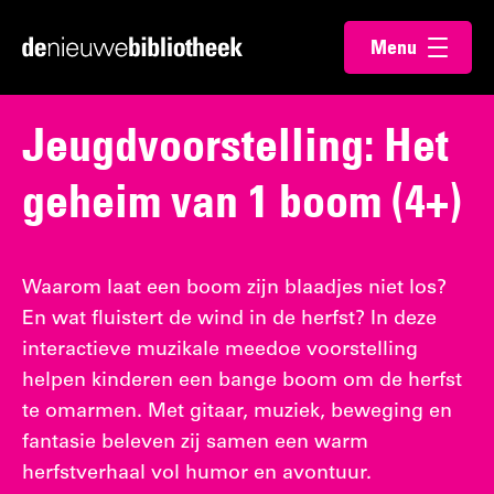
Ga
Ga
Menu
direct
direct
Ga
openen
naar
naar
naar
de
de
de
Jeugdvoorstelling: Het
content
footer
homepagina
geheim van 1 boom (4+)
Waarom laat een boom zijn blaadjes niet los?
En wat fluistert de wind in de herfst? In deze
interactieve muzikale meedoe voorstelling
helpen kinderen een bange boom om de herfst
te omarmen. Met gitaar, muziek, beweging en
fantasie beleven zij samen een warm
herfstverhaal vol humor en avontuur.