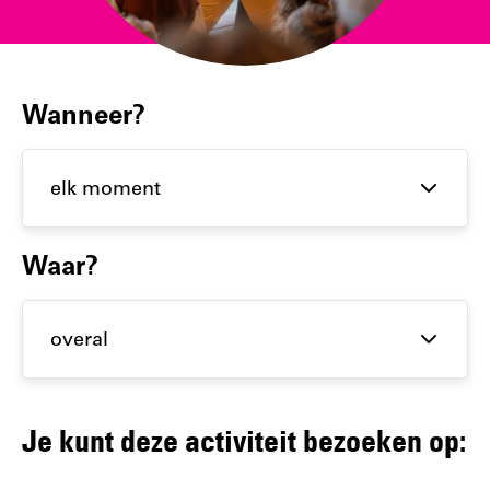
Filter
Wanneer?
activiteiten
op datum
en plaats
Waar?
Je kunt deze activiteit bezoeken op: