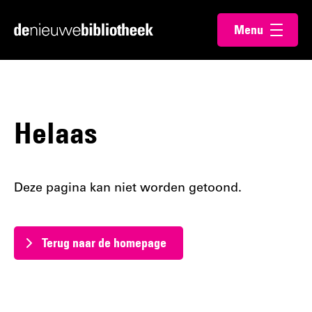
Ga
Ga
Menu
direct
direct
Ga
openen
naar
naar
naar
de
de
de
content
footer
homepagina
Helaas
Deze pagina kan niet worden getoond.
Terug naar de homepage