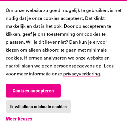
Sociaal
Cookiebar
Om onze website zo goed mogelijk te gebruiken, is het
nodig dat je onze cookies accepteert. Dat klinkt
Volg jij ons al?
makkelijk en dat is het ook. Door op accepteren te
klikken, geef je ons toestemming om cookies te
plaatsen. Wil je dit liever niet? Dan kun je ervoor
Ons
Ons
Ons
Ons
Ons
kiezen om alleen akkoord te gaan met minimale
Tiktok
Facebook
Instagram
YouTube
LinkedIn
cookies. Hiermee analyseren we onze website en
account
account
account
account
account
daarbij slaan we geen persoonsgegevens op. Lees
voor meer informatie onze
privacyverklaring
.
Cookies accepteren
Werken bij De Nieuwe Bibliotheek
Contact
Ik wil alleen minimale cookies
Meer keuzes
Digitoegankelijkheid
Privacy
Cookie-instellingen