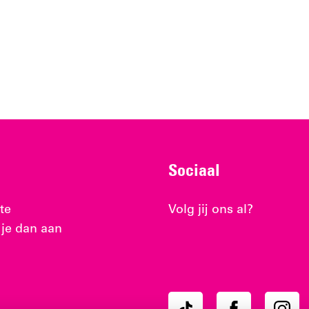
Sociaal
te
Volg jij ons al?
 je dan aan
Ons
Ons
Ons