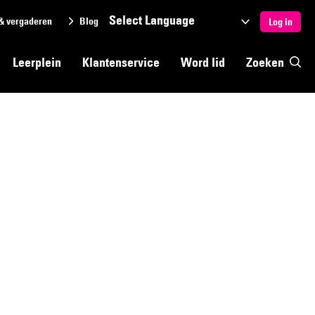
& vergaderen
Blog
Selecteer
Log in
een
Leerplein
Klantenservice
Word lid
Zoeken
taal