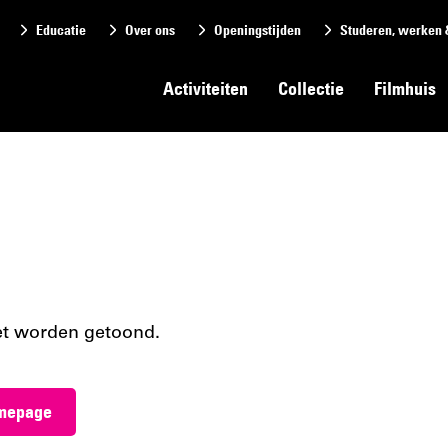
Educatie
Over ons
Openingstijden
Studeren, werken 
Activiteiten
Collectie
Filmhuis
et worden getoond.
omepage