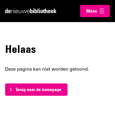
Ga
Ga
Menu
direct
direct
Ga
openen
naar
naar
naar
de
de
de
content
footer
homepagina
Helaas
Deze pagina kan niet worden getoond.
Terug naar de homepage