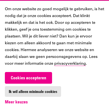
Sociaal
Cookiebar
Om onze website zo goed mogelijk te gebruiken, is het
nodig dat je onze cookies accepteert. Dat klinkt
Volg jij ons al?
makkelijk en dat is het ook. Door op accepteren te
klikken, geef je ons toestemming om cookies te
plaatsen. Wil je dit liever niet? Dan kun je ervoor
Ons
Ons
Ons
Ons
Ons
kiezen om alleen akkoord te gaan met minimale
Tiktok
Facebook
Instagram
YouTube
LinkedIn
cookies. Hiermee analyseren we onze website en
account
account
account
account
account
daarbij slaan we geen persoonsgegevens op. Lees
voor meer informatie onze
privacyverklaring
.
Cookies accepteren
Werken bij De Nieuwe Bibliotheek
Contact
Ik wil alleen minimale cookies
Meer keuzes
Digitoegankelijkheid
Privacy
Cookie-instellingen