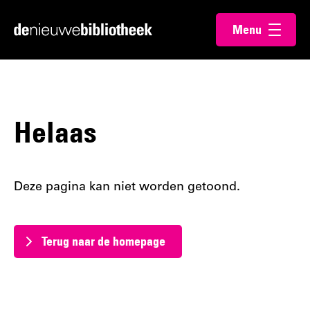
Ga
Ga
Menu
direct
direct
Ga
openen
naar
naar
naar
de
de
de
content
footer
homepagina
Helaas
Deze pagina kan niet worden getoond.
Terug naar de homepage