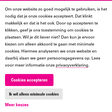
Sociaal
Cookiebar
Om onze website zo goed mogelijk te gebruiken, is het
nodig dat je onze cookies accepteert. Dat klinkt
Volg jij ons al?
makkelijk en dat is het ook. Door op accepteren te
klikken, geef je ons toestemming om cookies te
plaatsen. Wil je dit liever niet? Dan kun je ervoor
Ons
Ons
Ons
Ons
Ons
kiezen om alleen akkoord te gaan met minimale
Tiktok
Facebook
Instagram
YouTube
LinkedIn
cookies. Hiermee analyseren we onze website en
account
account
account
account
account
daarbij slaan we geen persoonsgegevens op. Lees
voor meer informatie onze
privacyverklaring
.
Cookies accepteren
Werken bij De Nieuwe Bibliotheek
Contact
Ik wil alleen minimale cookies
Meer keuzes
Digitoegankelijkheid
Privacy
Cookie-instellingen