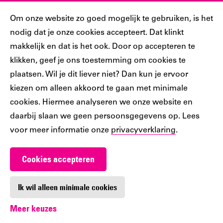
Sociaal
Cookiebar
Om onze website zo goed mogelijk te gebruiken, is het
nodig dat je onze cookies accepteert. Dat klinkt
Volg jij ons al?
makkelijk en dat is het ook. Door op accepteren te
klikken, geef je ons toestemming om cookies te
plaatsen. Wil je dit liever niet? Dan kun je ervoor
Ons
Ons
Ons
Ons
Ons
kiezen om alleen akkoord te gaan met minimale
Tiktok
Facebook
Instagram
YouTube
LinkedIn
cookies. Hiermee analyseren we onze website en
account
account
account
account
account
daarbij slaan we geen persoonsgegevens op. Lees
voor meer informatie onze
privacyverklaring
.
Cookies accepteren
Werken bij De Nieuwe Bibliotheek
Contact
Ik wil alleen minimale cookies
Meer keuzes
Digitoegankelijkheid
Privacy
Cookie-instellingen