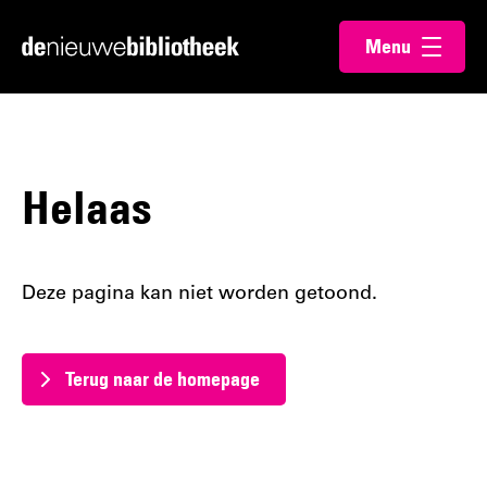
Ga
Ga
Menu
direct
direct
Ga
openen
naar
naar
naar
de
de
de
content
footer
homepagina
Helaas
Deze pagina kan niet worden getoond.
Terug naar de homepage