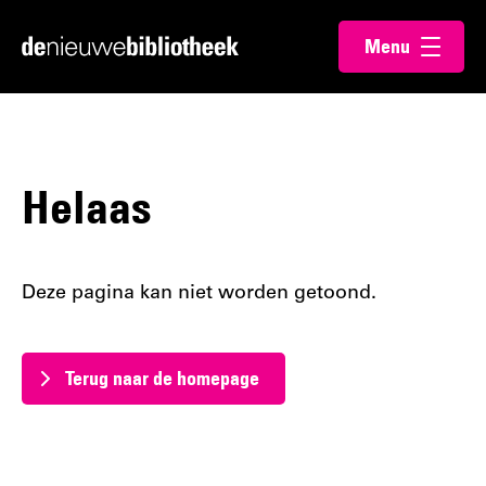
Ga
Ga
Menu
direct
direct
Ga
openen
naar
naar
naar
de
de
de
content
footer
homepagina
Helaas
Deze pagina kan niet worden getoond.
Terug naar de homepage