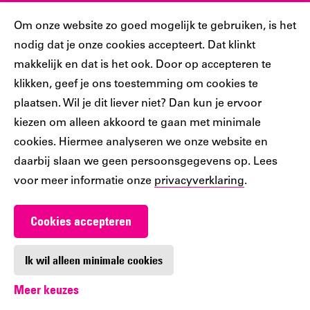
Sociaal
Cookiebar
Om onze website zo goed mogelijk te gebruiken, is het
nodig dat je onze cookies accepteert. Dat klinkt
Volg jij ons al?
makkelijk en dat is het ook. Door op accepteren te
klikken, geef je ons toestemming om cookies te
plaatsen. Wil je dit liever niet? Dan kun je ervoor
Ons
Ons
Ons
Ons
Ons
kiezen om alleen akkoord te gaan met minimale
Tiktok
Facebook
Instagram
YouTube
LinkedIn
cookies. Hiermee analyseren we onze website en
account
account
account
account
account
daarbij slaan we geen persoonsgegevens op. Lees
voor meer informatie onze
privacyverklaring
.
Cookies accepteren
Werken bij De Nieuwe Bibliotheek
Contact
Ik wil alleen minimale cookies
Meer keuzes
Digitoegankelijkheid
Privacy
Cookie-instellingen