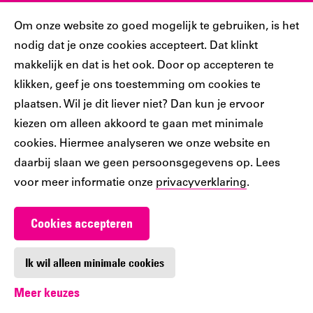
Sociaal
Cookiebar
Om onze website zo goed mogelijk te gebruiken, is het
nodig dat je onze cookies accepteert. Dat klinkt
Volg jij ons al?
makkelijk en dat is het ook. Door op accepteren te
klikken, geef je ons toestemming om cookies te
plaatsen. Wil je dit liever niet? Dan kun je ervoor
Ons
Ons
Ons
Ons
Ons
kiezen om alleen akkoord te gaan met minimale
Tiktok
Facebook
Instagram
YouTube
LinkedIn
cookies. Hiermee analyseren we onze website en
account
account
account
account
account
daarbij slaan we geen persoonsgegevens op. Lees
voor meer informatie onze
privacyverklaring
.
Cookies accepteren
Werken bij De Nieuwe Bibliotheek
Contact
Ik wil alleen minimale cookies
Meer keuzes
Digitoegankelijkheid
Privacy
Cookie-instellingen