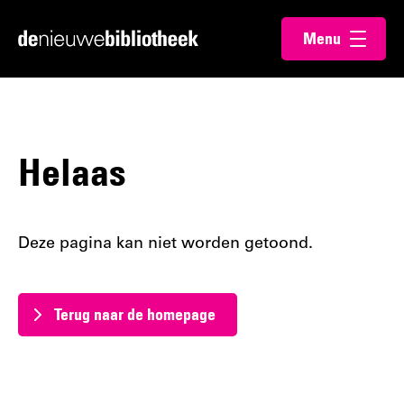
Ga
Ga
Menu
direct
direct
Ga
openen
naar
naar
naar
de
de
de
content
footer
homepagina
Helaas
Deze pagina kan niet worden getoond.
Terug naar de homepage