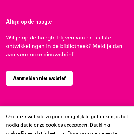
Altijd op de hoogte
Wil je op de hoogte blijven van de laatste
ontwikkelingen in de bibliotheek? Meld je dan
aan voor onze nieuwsbrief.
Aanmelden nieuwsbrief
Sociaal
Cookiebar
Om onze website zo goed mogelijk te gebruiken, is het
nodig dat je onze cookies accepteert. Dat klinkt
Volg jij ons al?
makkelijk en dat is het ook. Door op accepteren te