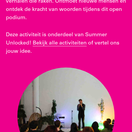
verhalen die raken. Ontmoet nieuwe mensen en
ontdek de kracht van woorden tijdens dit open
podium.
Deze activiteit is onderdeel van Summer
Unlocked!
Bekijk alle activiteiten
of vertel ons
jouw idee.