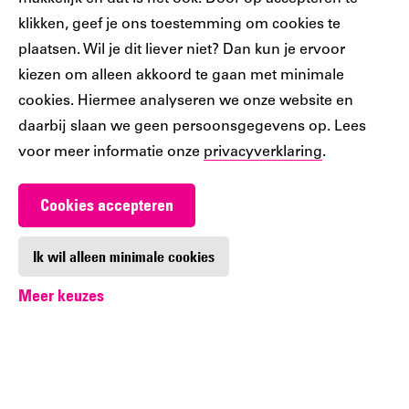
klikken, geef je ons toestemming om cookies te
plaatsen. Wil je dit liever niet? Dan kun je ervoor
Ons
Ons
Ons
Ons
Ons
kiezen om alleen akkoord te gaan met minimale
Tiktok
Facebook
Instagram
YouTube
LinkedIn
cookies. Hiermee analyseren we onze website en
account
account
account
account
account
daarbij slaan we geen persoonsgegevens op. Lees
voor meer informatie onze
privacyverklaring
.
Cookies accepteren
Werken bij De Nieuwe Bibliotheek
Contact
Ik wil alleen minimale cookies
Meer keuzes
Digitoegankelijkheid
Privacy
Cookie-instellingen