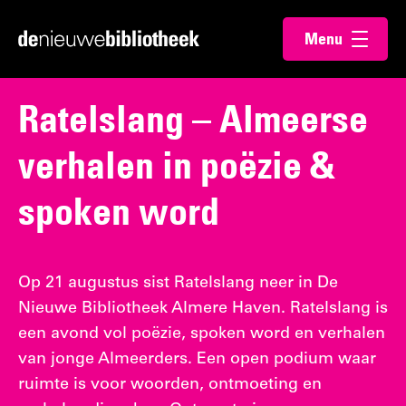
Ga
Ga
Menu
direct
direct
Ga
openen
naar
naar
naar
de
de
de
Ratelslang – Almeerse
content
footer
homepagina
verhalen in poëzie &
spoken word
Op 21 augustus sist Ratelslang neer in De
Nieuwe Bibliotheek Almere Haven. Ratelslang is
een avond vol poëzie, spoken word en verhalen
van jonge Almeerders. Een open podium waar
ruimte is voor woorden, ontmoeting en