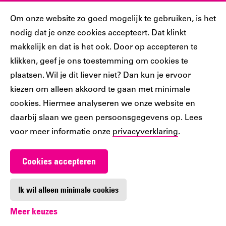
Sociaal
Cookiebar
Om onze website zo goed mogelijk te gebruiken, is het
nodig dat je onze cookies accepteert. Dat klinkt
Volg jij ons al?
makkelijk en dat is het ook. Door op accepteren te
klikken, geef je ons toestemming om cookies te
plaatsen. Wil je dit liever niet? Dan kun je ervoor
Ons
Ons
Ons
Ons
Ons
kiezen om alleen akkoord te gaan met minimale
Tiktok
Facebook
Instagram
YouTube
LinkedIn
cookies. Hiermee analyseren we onze website en
account
account
account
account
account
daarbij slaan we geen persoonsgegevens op. Lees
voor meer informatie onze
privacyverklaring
.
Cookies accepteren
Werken bij De Nieuwe Bibliotheek
Contact
Ik wil alleen minimale cookies
Meer keuzes
Digitoegankelijkheid
Privacy
Cookie-instellingen