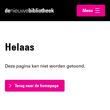
Ga
Ga
Menu
direct
direct
Ga
openen
naar
naar
naar
de
de
de
content
footer
homepagina
Helaas
Deze pagina kan niet worden getoond.
Terug naar de homepage