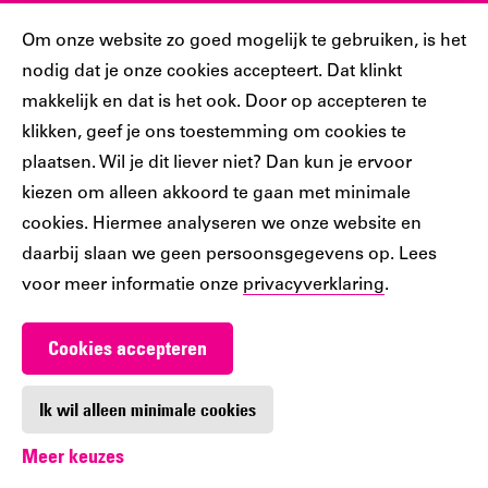
Sociaal
Cookiebar
Om onze website zo goed mogelijk te gebruiken, is het
nodig dat je onze cookies accepteert. Dat klinkt
Volg jij ons al?
makkelijk en dat is het ook. Door op accepteren te
klikken, geef je ons toestemming om cookies te
plaatsen. Wil je dit liever niet? Dan kun je ervoor
Ons
Ons
Ons
Ons
Ons
kiezen om alleen akkoord te gaan met minimale
Tiktok
Facebook
Instagram
YouTube
LinkedIn
cookies. Hiermee analyseren we onze website en
account
account
account
account
account
daarbij slaan we geen persoonsgegevens op. Lees
voor meer informatie onze
privacyverklaring
.
Cookies accepteren
Werken bij De Nieuwe Bibliotheek
Contact
Ik wil alleen minimale cookies
Meer keuzes
Digitoegankelijkheid
Privacy
Cookie-instellingen