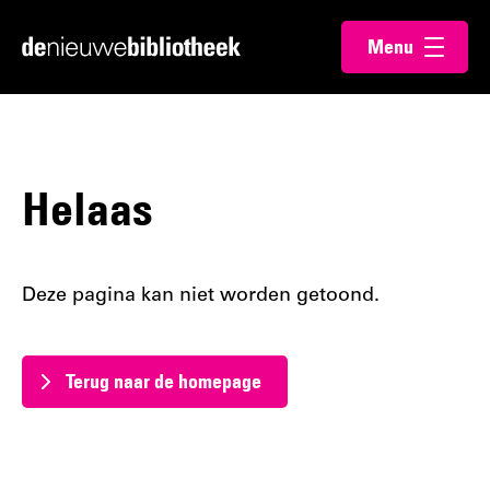
Ga
Ga
Menu
direct
direct
Ga
openen
naar
naar
naar
de
de
de
content
footer
homepagina
Helaas
Deze pagina kan niet worden getoond.
Terug naar de homepage