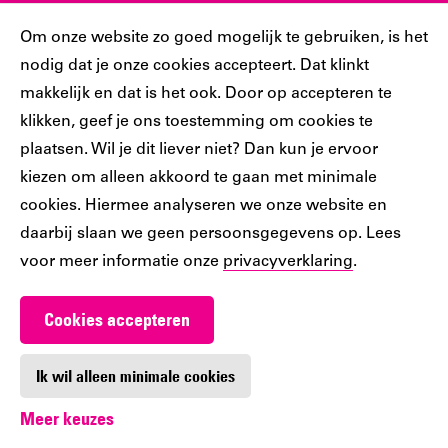
Sociaal
Cookiebar
Om onze website zo goed mogelijk te gebruiken, is het
nodig dat je onze cookies accepteert. Dat klinkt
Volg jij ons al?
makkelijk en dat is het ook. Door op accepteren te
klikken, geef je ons toestemming om cookies te
plaatsen. Wil je dit liever niet? Dan kun je ervoor
Ons
Ons
Ons
Ons
Ons
kiezen om alleen akkoord te gaan met minimale
Tiktok
Facebook
Instagram
YouTube
LinkedIn
cookies. Hiermee analyseren we onze website en
account
account
account
account
account
daarbij slaan we geen persoonsgegevens op. Lees
voor meer informatie onze
privacyverklaring
.
Cookies accepteren
Werken bij De Nieuwe Bibliotheek
Contact
Ik wil alleen minimale cookies
Meer keuzes
Digitoegankelijkheid
Privacy
Cookie-instellingen