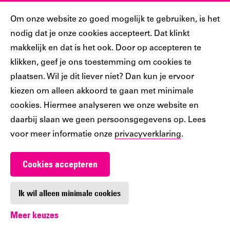
Sociaal
Cookiebar
Om onze website zo goed mogelijk te gebruiken, is het
nodig dat je onze cookies accepteert. Dat klinkt
Volg jij ons al?
makkelijk en dat is het ook. Door op accepteren te
klikken, geef je ons toestemming om cookies te
plaatsen. Wil je dit liever niet? Dan kun je ervoor
Ons
Ons
Ons
Ons
Ons
kiezen om alleen akkoord te gaan met minimale
Tiktok
Facebook
Instagram
YouTube
LinkedIn
cookies. Hiermee analyseren we onze website en
account
account
account
account
account
daarbij slaan we geen persoonsgegevens op. Lees
voor meer informatie onze
privacyverklaring
.
Cookies accepteren
Werken bij De Nieuwe Bibliotheek
Contact
Ik wil alleen minimale cookies
Meer keuzes
Digitoegankelijkheid
Privacy
Cookie-instellingen