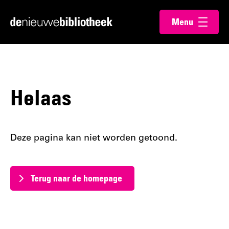
Ga
Ga
Menu
direct
direct
Ga
openen
naar
naar
naar
de
de
de
content
footer
homepagina
Helaas
Deze pagina kan niet worden getoond.
Terug naar de homepage