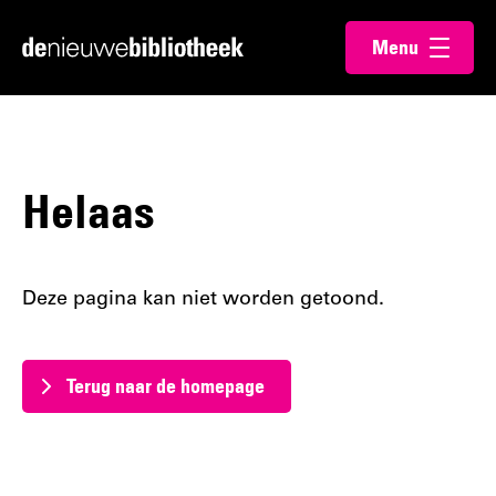
Ga
Ga
Menu
direct
direct
Ga
openen
naar
naar
naar
de
de
de
content
footer
homepagina
Helaas
Deze pagina kan niet worden getoond.
Terug naar de homepage