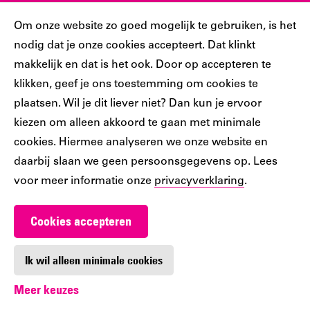
Sociaal
Cookiebar
Om onze website zo goed mogelijk te gebruiken, is het
nodig dat je onze cookies accepteert. Dat klinkt
Volg jij ons al?
makkelijk en dat is het ook. Door op accepteren te
klikken, geef je ons toestemming om cookies te
plaatsen. Wil je dit liever niet? Dan kun je ervoor
Ons
Ons
Ons
Ons
Ons
kiezen om alleen akkoord te gaan met minimale
Tiktok
Facebook
Instagram
YouTube
LinkedIn
cookies. Hiermee analyseren we onze website en
account
account
account
account
account
daarbij slaan we geen persoonsgegevens op. Lees
voor meer informatie onze
privacyverklaring
.
Cookies accepteren
Werken bij De Nieuwe Bibliotheek
Contact
Ik wil alleen minimale cookies
Meer keuzes
Digitoegankelijkheid
Privacy
Cookie-instellingen