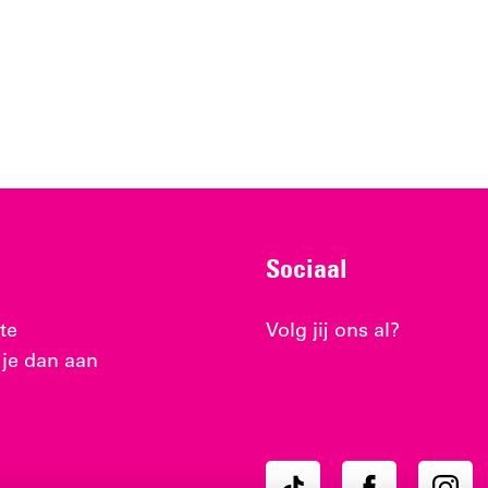
Sociaal
te
Volg jij ons al?
 je dan aan
Ons
Ons
Ons