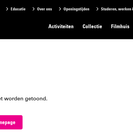
Educatie
Over ons
Openingstijden
Studeren, werken 
Activiteiten
Collectie
Filmhuis
et worden getoond.
omepage