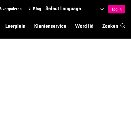
& vergaderen
Blog
Selecteer
Log in
een
Leerplein
Klantenservice
Word lid
Zoeken
taal