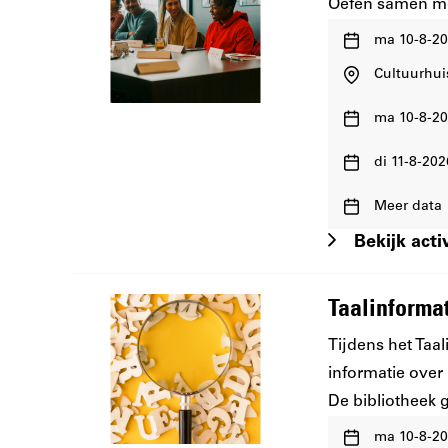
Oefen samen met
Waar
ma 10-8-20
en
Cultuurhui
wanneer:
Waar
ma 10-8-20
en
Waar
wanneer:
di 11-8-202
en
Waar
wanneer:
Meer data
en
Bekijk activ
wanneer:
Taalinforma
Tijdens het Taal
informatie over 
De bibliotheek g
Waar
ma 10-8-20