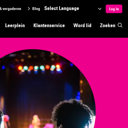
& vergaderen
Blog
Selecteer
Log in
een
Leerplein
Klantenservice
Word lid
Zoeken
taal