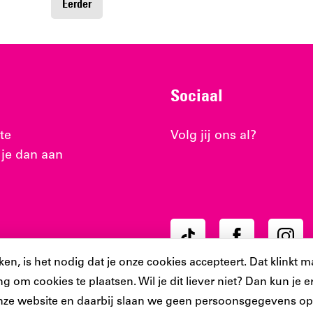
Eerder
Sociaal
te
Volg jij ons al?
 je dan aan
Ons
Ons
Ons
Tiktok
Facebook
Instag
, is het nodig dat je onze cookies accepteert. Dat klinkt ma
account
account
accoun
g om cookies te plaatsen. Wil je dit liever niet? Dan kun je
nze website en daarbij slaan we geen persoonsgegevens op.