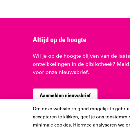
Altijd op de hoogte
Wil je op de hoogte blijven van de laats
ontwikkelingen in de bibliotheek? Meld
voor onze nieuwsbrief.
Aanmelden nieuwsbrief
Cookiebar
Om onze website zo goed mogelijk te gebruiken
accepteren te klikken, geef je ons toestemmin
minimale cookies. Hiermee analyseren we o