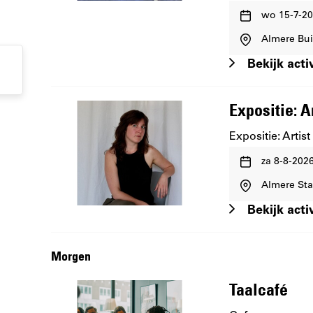
Waar
wo 15-7-20
en
Almere Bu
wanneer:
Bekijk activ
Expositie: A
Expositie: Artis
Waar
za 8-8-202
en
Almere St
wanneer:
Bekijk activ
Morgen
Taalcafé