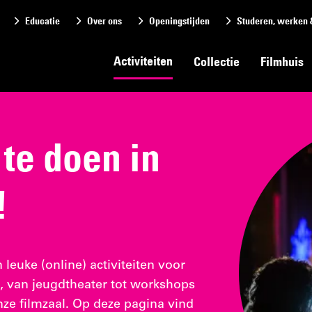
Educatie
Over ons
Openingstijden
Studeren, werken 
Activiteiten
Collectie
Filmhuis
s te doen in
!
euke (online) activiteiten voor
n, van jeugdtheater tot workshops
nze filmzaal. Op deze pagina vind