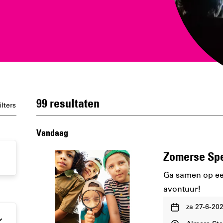
99 resultaten
ilters
Vandaag
Zomerse Sp
Ga samen op een
avontuur!
Waar
za 27-6-20
en