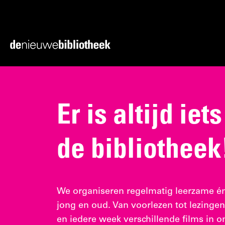
Ga
Ga
direct
direct
naar
naar
Ga
de
de
naar
content
footer
de
homepagina
Er is altijd iet
de bibliotheek
We organiseren regelmatig leerzame én l
jong en oud. Van voorlezen tot lezinge
en iedere week verschillende films in o