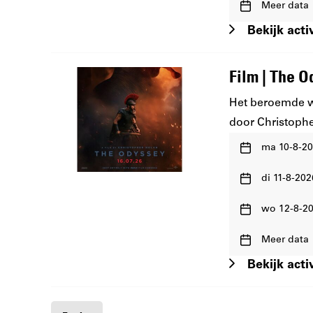
Waar
wanneer:
Meer data
en
Bekijk activ
wanneer:
Film | The 
Het beroemde w
door Christophe
Waar
ma 10-8-20
en
Waar
wanneer:
di 11-8-202
en
Waar
wanneer:
wo 12-8-20
en
Waar
wanneer:
Meer data
en
Bekijk activ
wanneer: