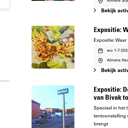
Almere St
wanneer:
Bekijk activ
Expositie: W
Expositie: Waar
Waar
wo 1-7-202
en
Almere Ha
wanneer:
Bekijk activ
Expositie: D
van Bivak t
Speciaal in het 
tentoonstelling 
brengt