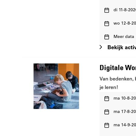
en
Waar
wanneer:
di 11-8-202
en
Waar
wanneer:
wo 12-8-20
en
Waar
wanneer:
Meer data
en
Bekijk activ
wanneer:
Digitale Wo
Van bedenken,
je leren!
Waar
ma 10-8-20
en
Waar
wanneer:
ma 17-8-20
en
Waar
wanneer:
ma 14-9-20
en