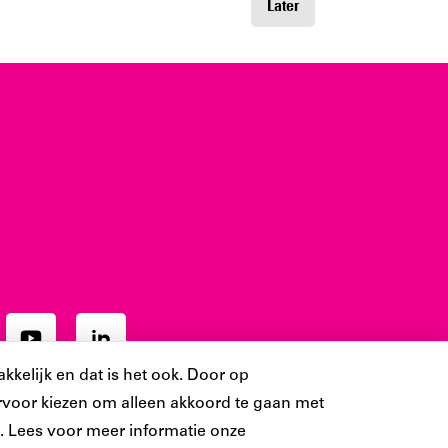
Later
Ons
Ons
ram
YouTube
LinkedIn
kkelijk en dat is het ook. Door op
t
account
account
 ervoor kiezen om alleen akkoord te gaan met
 Lees voor meer informatie onze