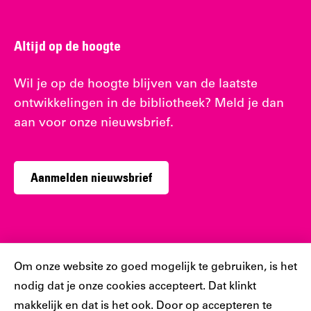
Altijd op de hoogte
Wil je op de hoogte blijven van de laatste
ontwikkelingen in de bibliotheek? Meld je dan
aan voor onze nieuwsbrief.
Aanmelden nieuwsbrief
Sociaal
Cookiebar
Om onze website zo goed mogelijk te gebruiken, is het
nodig dat je onze cookies accepteert. Dat klinkt
Volg jij ons al?
makkelijk en dat is het ook. Door op accepteren te