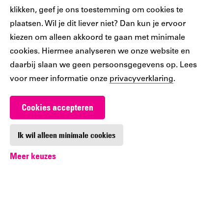
klikken, geef je ons toestemming om cookies te
plaatsen. Wil je dit liever niet? Dan kun je ervoor
Ons
Ons
Ons
Ons
Ons
kiezen om alleen akkoord te gaan met minimale
Tiktok
Facebook
Instagram
YouTube
LinkedIn
cookies. Hiermee analyseren we onze website en
account
account
account
account
account
daarbij slaan we geen persoonsgegevens op. Lees
voor meer informatie onze
privacyverklaring
.
Cookies accepteren
Werken bij De Nieuwe Bibliotheek
Contact
Ik wil alleen minimale cookies
Meer keuzes
Digitoegankelijkheid
Privacy
Cookie-instellingen