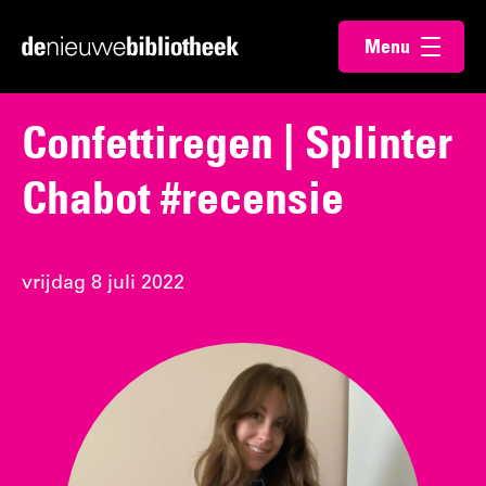
Ga
Ga
Menu
direct
direct
Ga
openen
naar
naar
naar
de
de
de
Confettiregen | Splinter
content
footer
homepagina
Chabot #recensie
vrijdag 8 juli 2022