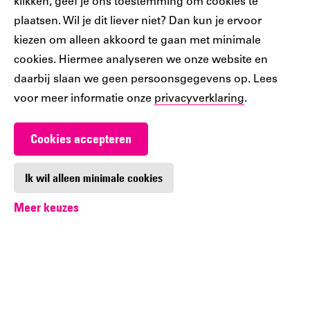
klikken, geef je ons toestemming om cookies te
plaatsen. Wil je dit liever niet? Dan kun je ervoor
Ons
Ons
Ons
Ons
Ons
kiezen om alleen akkoord te gaan met minimale
Tiktok
Facebook
Instagram
YouTube
LinkedIn
cookies. Hiermee analyseren we onze website en
account
account
account
account
account
daarbij slaan we geen persoonsgegevens op. Lees
voor meer informatie onze
privacyverklaring
.
Cookies accepteren
Werken bij De Nieuwe Bibliotheek
Contact
Ik wil alleen minimale cookies
Meer keuzes
Digitoegankelijkheid
Privacy
Cookie-instellingen