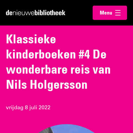
Ga
Ga
Menu
direct
direct
Ga
openen
naar
naar
naar
de
de
de
Klassieke
content
footer
homepagina
kinderboeken #4 De
wonderbare reis van
Nils Holgersson
vrijdag 8 juli 2022