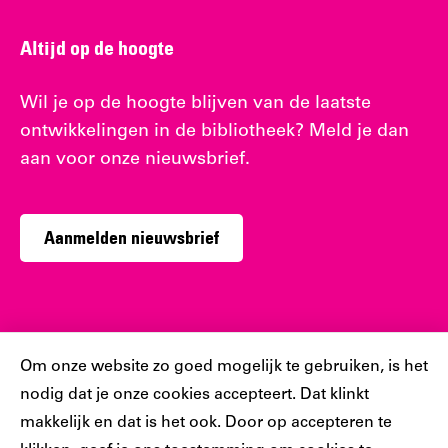
Altijd op de hoogte
Wil je op de hoogte blijven van de laatste
ontwikkelingen in de bibliotheek? Meld je dan
aan voor onze nieuwsbrief.
Aanmelden nieuwsbrief
Sociaal
Cookiebar
Om onze website zo goed mogelijk te gebruiken, is het
nodig dat je onze cookies accepteert. Dat klinkt
Volg jij ons al?
makkelijk en dat is het ook. Door op accepteren te