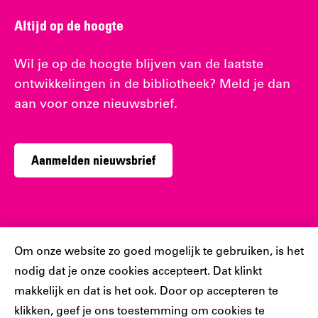
Altijd op de hoogte
Wil je op de hoogte blijven van de laatste
ontwikkelingen in de bibliotheek? Meld je dan
aan voor onze nieuwsbrief.
Aanmelden nieuwsbrief
Sociaal
Cookiebar
Om onze website zo goed mogelijk te gebruiken, is het
nodig dat je onze cookies accepteert. Dat klinkt
Volg jij ons al?
makkelijk en dat is het ook. Door op accepteren te
klikken, geef je ons toestemming om cookies te