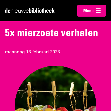
Ga
Ga
Menu
direct
direct
Ga
openen
naar
naar
naar
de
de
de
5x mierzoete verhalen
content
footer
homepagina
maandag 13 februari 2023