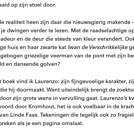
id op zijn stoel door.
e realiteit heen zijn daar die nieuwsgierig makende –
 je dwingen verder te lezen. Met de raadselachtige o
adeur en de deur die steeds van kleur verandert. Oo
tige huis en haar zwarte kat
Iwan de Verschrikkelijke
ge
mgebogen griezelige veerman van de pont met zijn be
ld en dansende golven?
 boek vind ik Laurenzo: zijn fijngevoelige karakter, 
die hij doormaakt. Want uiteindelijk brengt de zoekt
rdoor zijn grote wens in vervulling gaat. Laurenzo’s k
woord door Kromhout, het is ook voelbaar in de krach
an Linde Faas. Tekeningen die tegelijk ook zo fragiel 
 breken als je een pagina omslaat.