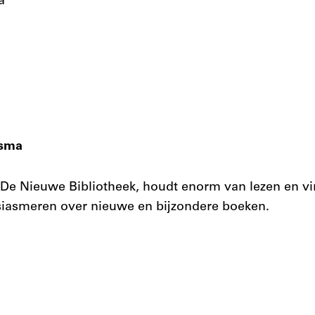
a’
rsma
j De Nieuwe Bibliotheek, houdt enorm van lezen en v
siasmeren over nieuwe en bijzondere boeken.