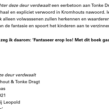
hter deze deur verdwaalt
een eerbetoon aan Tonke Dr
rhaal en expliciet verwoord in Kromhouts nawoord. I
jk alleen volwassenen zullen herkennen en waarderen
n de fantasie en spoort het kinderen aan te verzinne
 zeg ik daarom: ‘Fantaseer erop los! Met dit boek ga
ze deur verdwaalt
mhout & Tonke Dragt
aas
021
ij Leopold