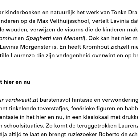
r kinderboeken en natuurlijk het werk van Tonke Drag
kinderen op de Max Velthuijsschool, vertelt Lavinia da
lde wouden, verwijzen de visums die de kinderen ma
oomhut
en
Spaghetti van Menetti
). Ook kan het niet 
 Lavinia Morgenster is. En heeft Kromhout zichzelf nie
ille Laurenzo die zijn verlegenheid overwint en op be
t hier en nu
ur verdwaalt
zit barstensvol fantasie en verwonderin
 met tinkelende toverstafjes, feeërieke figuren en bab
fantasie in het hier en nu, in een klaslokaal met druk
n schoolsituaties. Zo komt de teruggetrokken Laurenz
éja altijd te laat en brengt ruziezoeker Roberto de s