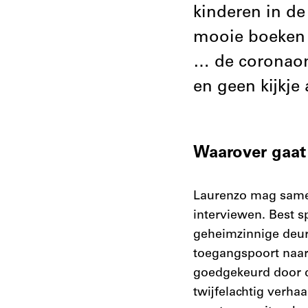
kinderen in de 
mooie boeken 
… de coronaont
en geen kijkje
Waarover gaa
Laurenzo mag samen
interviewen. Best s
geheimzinnige deur 
toegangspoort naar
goedgekeurd door d
twijfelachtig verha