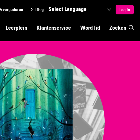
& vergaderen
Blog
Selecteer
Log in
een
Leerplein
Klantenservice
Word lid
Zoeken
taal