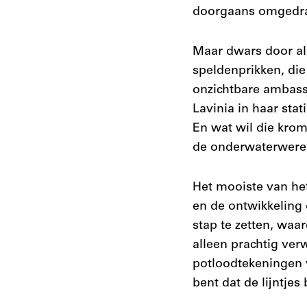
doorgaans omgedraa
Maar dwars door all
speldenprikken, die
onzichtbare ambass
Lavinia in haar sta
En wat wil die kro
de onderwaterwere
Het mooiste van het
en de ontwikkeling 
stap te zetten, waa
alleen prachtig ver
potloodtekeningen v
bent dat de lijntjes