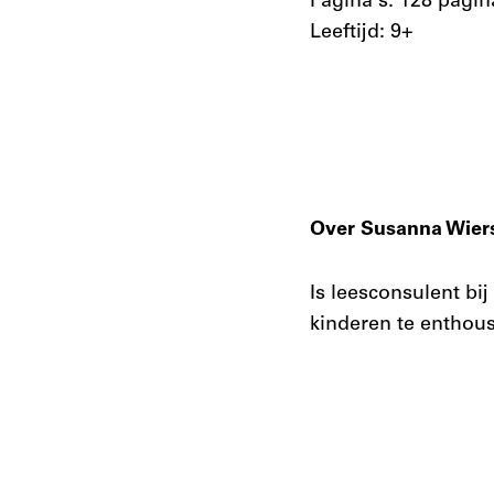
Pagina's: 128 pagin
Leeftijd: 9+
Over Susanna Wie
Is leesconsulent bi
kinderen te enthou