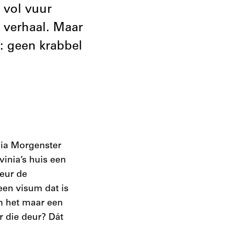
d vol vuur
 verhaal. Maar
: geen krabbel
nia Morgenster
vinia’s huis een
deur de
een visum dat is
n het maar een
r die deur? Dát