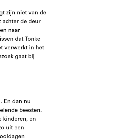
t zijn niet van de
t achter de deur
ken naar
missen dat Tonke
t verwerkt in het
zoek gaat bij
g. En dan nu
belende beesten.
ke kinderen, en
o uit een
chooldagen