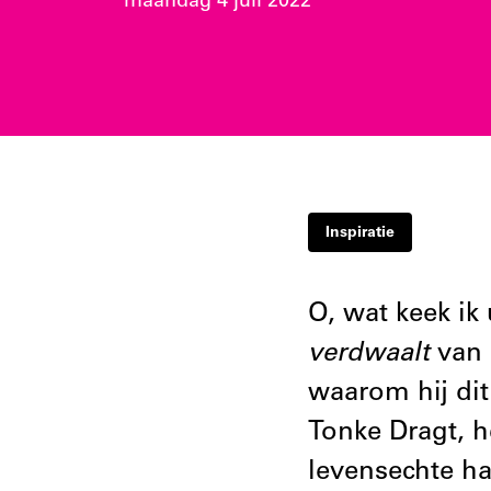
maandag 4 juli 2022
Inspiratie
O, wat keek ik
verdwaalt
van 
waarom hij di
Tonke Dragt, h
levensechte ha