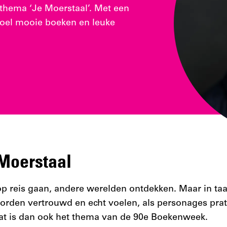
thema ‘Je Moerstaal’. Met een
boel mooie boeken en leuke
Moerstaal
op reis gaan, andere werelden ontdekken. Maar in taal
rden vertrouwd en echt voelen, als personages praten
Dat is dan ook het thema van de 90e Boekenweek.