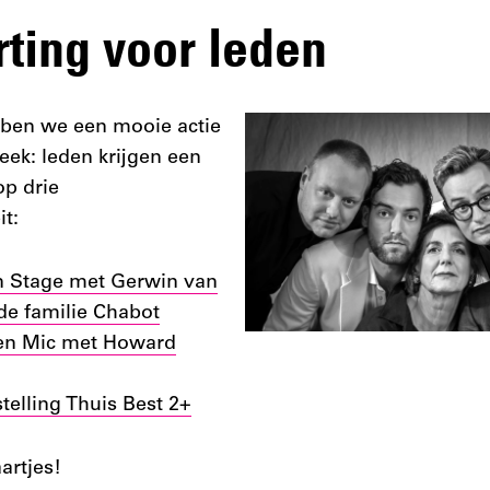
rting voor leden
ben we een mooie actie
ek: leden krijgen een
op drie
it:
on Stage met Gerwin van
de familie Chabot
n Mic met Howard
telling Thuis Best 2+
artjes!