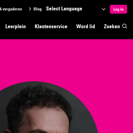
& vergaderen
Blog
Selecteer
Log in
een
Leerplein
Klantenservice
Word lid
Zoeken
taal