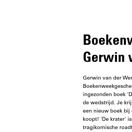
Boekenw
Gerwin 
Gerwin van der Werf
Boekenweekgeschenk
ingezonden boek 'D
de wedstrijd. Je kri
een nieuw boek bij 
koopt! 'De krater' i
tragikomische roadt