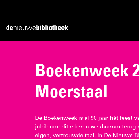
Ga
Ga
direct
direct
naar
naar
Ga
de
de
naar
content
footer
de
homepagina
Boekenweek 20
Moerstaal
De Boekenweek is al 90 jaar hét feest v
jubileumeditie keren we daarom terug n
eigen, vertrouwde taal. In De Nieuwe B