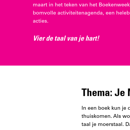
maart in het teken van het Boekenweek
bomvolle activiteitenagenda, een hele
acties.
Vier de taal van je hart!
Thema: Je 
In een boek kun je 
thuiskomen. Als woo
taal je moerstaal. 