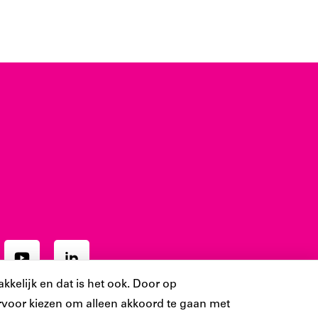
Ons
Ons
ram
YouTube
LinkedIn
kkelijk en dat is het ook. Door op
t
account
account
 ervoor kiezen om alleen akkoord te gaan met