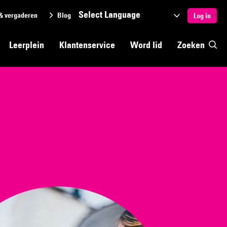
& vergaderen
Blog
Selecteer
Log in
een
Leerplein
Klantenservice
Word lid
Zoeken
taal