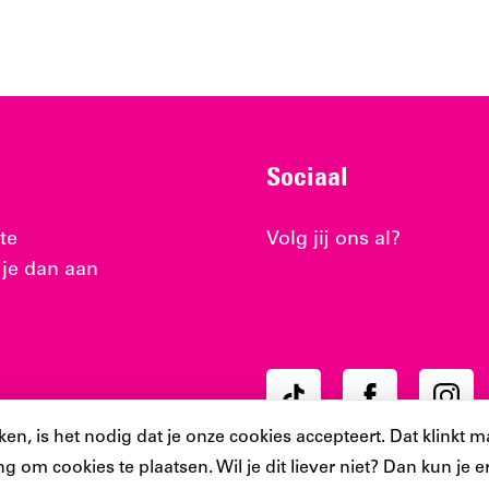
Sociaal
te
Volg jij ons al?
 je dan aan
Ons
Ons
Ons
Tiktok
Facebook
Instag
, is het nodig dat je onze cookies accepteert. Dat klinkt ma
account
account
accoun
g om cookies te plaatsen. Wil je dit liever niet? Dan kun je