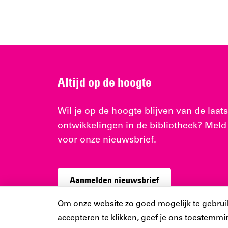
Altijd op de hoogte
Wil je op de hoogte blijven van de laats
ontwikkelingen in de bibliotheek? Meld
voor onze nieuwsbrief.
Aanmelden nieuwsbrief
Cookiebar
Om onze website zo goed mogelijk te gebruiken
accepteren te klikken, geef je ons toestemmin