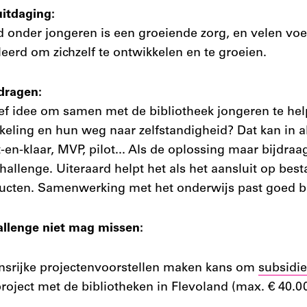
uitdaging:
onder jongeren is een groeiende zorg, en velen voel
erd om zichzelf te ontwikkelen en te groeien.
jdragen:
ief idee om samen met de bibliotheek jongeren te he
keling en hun weg naar zelfstandigheid? Dat kan in a
nt-en-klaar, MVP, pilot... Als de oplossing maar bijdra
allenge. Uiteraard helpt het als het aansluit op best
cten. Samenwerking met het onderwijs past goed bi
llenge niet mag missen:
nsrijke projectenvoorstellen maken kans om
subsidie
roject met de bibliotheken in Flevoland (max. € 40.00