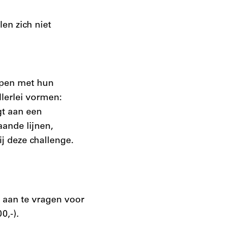
en zich niet
lpen met hun
llerlei vormen:
agt aan een
aande lijnen,
j deze challenge.
aan te vragen voor
0,-).