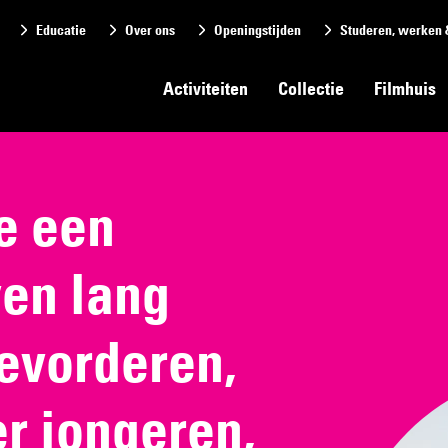
Educatie
Over ons
Openingstijden
Studeren, werken 
Activiteiten
Collectie
Filmhuis
e een
ven lang
evorderen,
r jongeren,