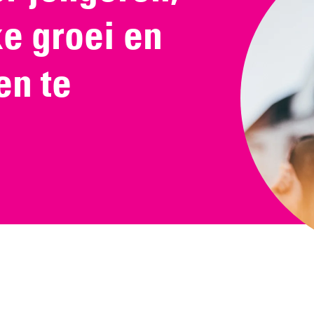
e groei en
en te