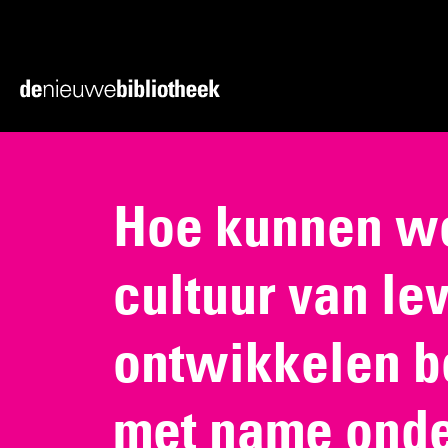
Ga
Ga
direct
direct
naar
naar
Ga
de
de
naar
content
footer
de
homepagina
Hoe kunnen w
cultuur van le
ontwikkelen b
met name onde