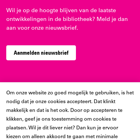
Wil je op de hoogte blijven van de laatste
ontwikkelingen in de bibliotheek? Meld je dan
aan voor onze nieuwsbrief.
Aanmelden nieuwsbrief
Sociaal
Cookiebar
Om onze website zo goed mogelijk te gebruiken, is het
nodig dat je onze cookies accepteert. Dat klinkt
Volg jij ons al?
makkelijk en dat is het ook. Door op accepteren te
klikken, geef je ons toestemming om cookies te
plaatsen. Wil je dit liever niet? Dan kun je ervoor
Ons
Ons
Ons
Ons
Ons
kiezen om alleen akkoord te gaan met minimale