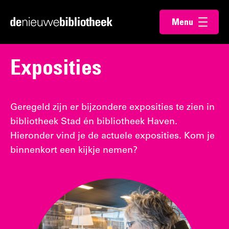
Ga
Ga
Menu
direct
direct
Ga
openen
naar
naar
naar
de
de
de
Exposities
content
footer
homepagina
Geregeld zijn er bijzondere exposities te zien in
bibliotheek Stad én bibliotheek Haven.
Hieronder vind je de actuele exposities. Kom je
binnenkort een kijkje nemen?