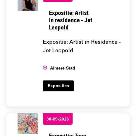
Expositie: Artist
in residence - Jet
Leopold
Expositie: Artist in Residence -
Jet Leopold
Locatie:
Almere Stad
Exposities
30-09-2026
Expositie: Toen