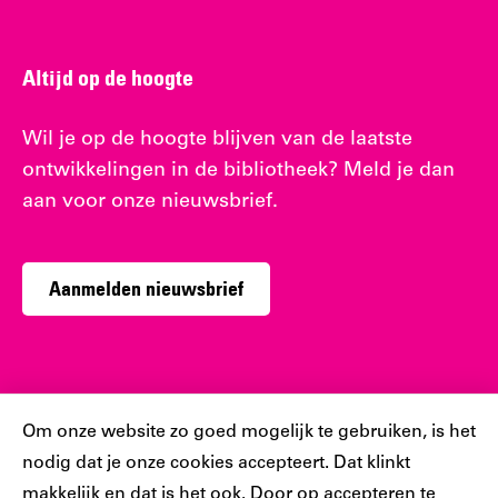
Altijd op de hoogte
Wil je op de hoogte blijven van de laatste
ontwikkelingen in de bibliotheek? Meld je dan
aan voor onze nieuwsbrief.
Aanmelden nieuwsbrief
Sociaal
Cookiebar
Om onze website zo goed mogelijk te gebruiken, is het
nodig dat je onze cookies accepteert. Dat klinkt
Volg jij ons al?
makkelijk en dat is het ook. Door op accepteren te