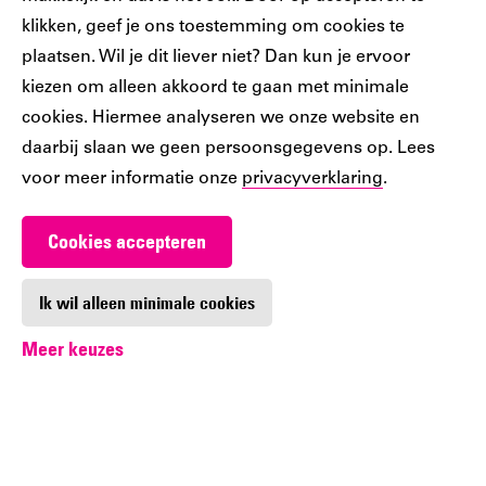
klikken, geef je ons toestemming om cookies te
plaatsen. Wil je dit liever niet? Dan kun je ervoor
Ons
Ons
Ons
Ons
Ons
kiezen om alleen akkoord te gaan met minimale
Tiktok
Facebook
Instagram
YouTube
LinkedIn
cookies. Hiermee analyseren we onze website en
account
account
account
account
account
daarbij slaan we geen persoonsgegevens op. Lees
voor meer informatie onze
privacyverklaring
.
Cookies accepteren
Werken bij De Nieuwe Bibliotheek
Contact
Ik wil alleen minimale cookies
Meer keuzes
Digitoegankelijkheid
Privacy
Cookie-instellingen