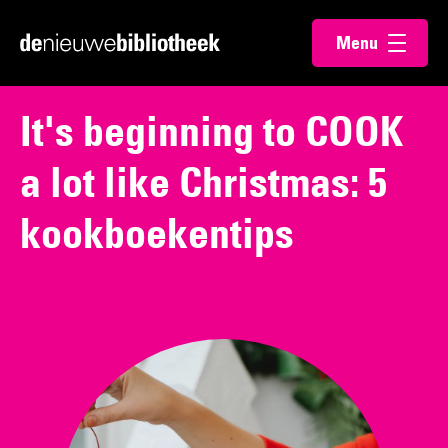
Ga
Ga
Menu
direct
direct
Ga
openen
naar
naar
naar
de
de
de
It's beginning to COOK
content
footer
homepagina
a lot like Christmas: 5
kookboekentips