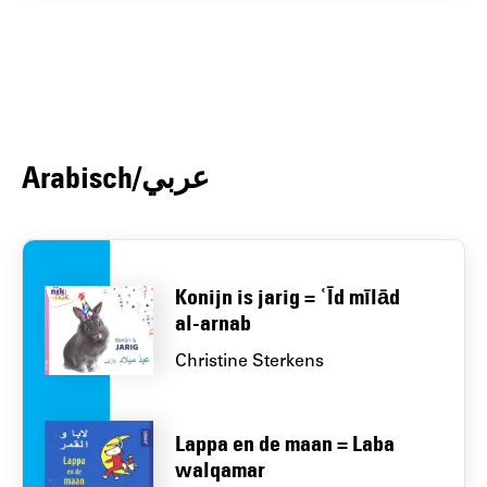
Arabisch/عربي
Konijn is jarig = ʿĪd mīlād
al-arnab
Christine Sterkens
Lappa en de maan = Laba
walqamar