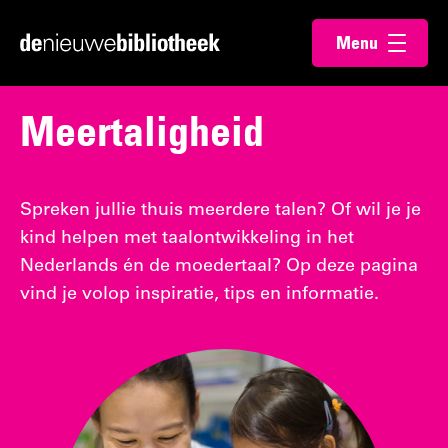
Ga
Ga
Menu
direct
direct
Ga
openen
naar
naar
naar
de
de
de
Meertaligheid
content
footer
homepagina
Spreken jullie thuis meerdere talen? Of wil je je
kind helpen met taalontwikkeling in het
Nederlands én de moedertaal? Op deze pagina
vind je volop inspiratie, tips en informatie.