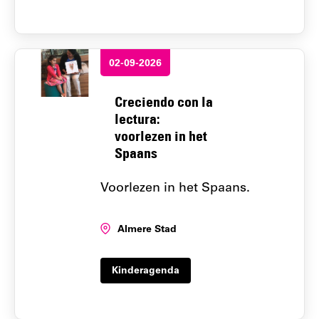
02-09-2026
Creciendo con la
lectura:
voorlezen in het
Spaans
Voorlezen in het Spaans.
Locatie:
Almere Stad
Kinderagenda