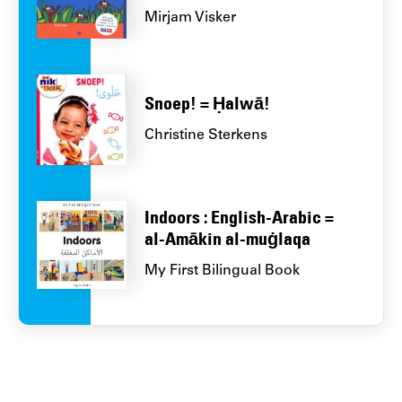
Mirjam Visker
Snoep! = Ḥalwā!
Christine Sterkens
Indoors : English-Arabic =
al-Amākin al-muġlaqa
My First Bilingual Book