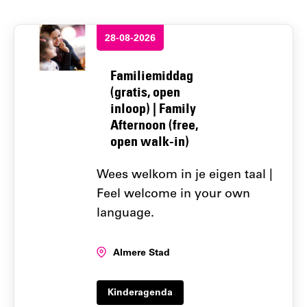
28-08-2026
Familiemiddag
(gratis, open
inloop) | Family
Afternoon (free,
open walk-in)
Wees welkom in je eigen taal |
Feel welcome in your own
language.
Locatie:
Almere Stad
Kinderagenda