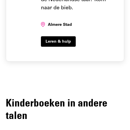
de Nederlandse taal? Kom
naar de bieb.
Locatie:
Almere Stad
Leren & hulp
Kinderboeken in andere
talen