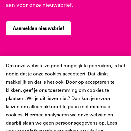
aan voor onze nieuwsbrief.
Aanmelden nieuwsbrief
Sociaal
Cookiebar
Om onze website zo goed mogelijk te gebruiken, is het
nodig dat je onze cookies accepteert. Dat klinkt
Volg jij ons al?
makkelijk en dat is het ook. Door op accepteren te
klikken, geef je ons toestemming om cookies te
plaatsen. Wil je dit liever niet? Dan kun je ervoor
Ons
Ons
Ons
Ons
Ons
kiezen om alleen akkoord te gaan met minimale
Tiktok
Facebook
Instagram
YouTube
LinkedIn
cookies. Hiermee analyseren we onze website en
account
account
account
account
account
daarbij slaan we geen persoonsgegevens op. Lees