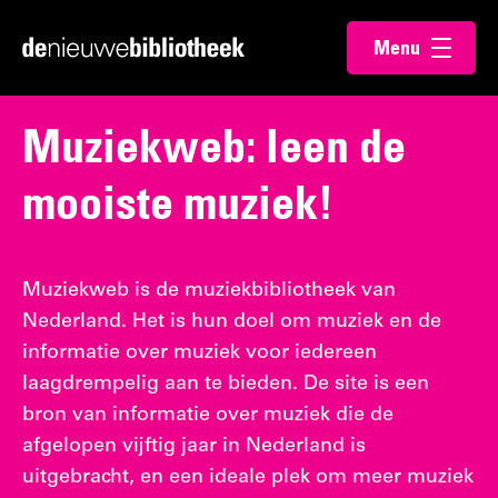
Ga
Ga
Menu
direct
direct
Ga
openen
naar
naar
naar
de
de
de
Muziekweb: leen de
content
footer
homepagina
mooiste muziek!
Muziekweb is de muziekbibliotheek van
Nederland. Het is hun doel om muziek en de
informatie over muziek voor iedereen
laagdrempelig aan te bieden. De site is een
bron van informatie over muziek die de
afgelopen vijftig jaar in Nederland is
uitgebracht, en een ideale plek om meer muziek