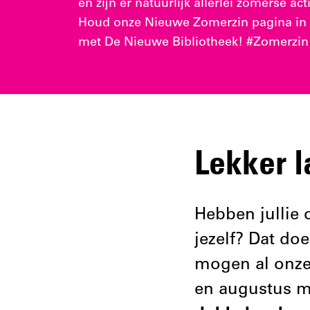
en zijn er natuurlijk allerlei zomerse act
Houd onze Nieuwe Zomerzin pagina in 
met De Nieuwe Bibliotheek! #Zomerzin
Lekker l
Hebben jullie o
jezelf? Dat do
mogen al onze 
en augustus m