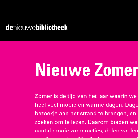
Ga
Ga
direct
direct
naar
naar
Ga
de
de
naar
content
footer
de
homepagina
Nieuwe Zomer
Zomer is de tijd van het jaar waarin we
heel veel mooie en warme dagen. Dagen
bezoekje aan het strand te brengen, en 
zoeken om te lezen. Daarom bieden we 
aantal mooie zomeracties, delen we leu