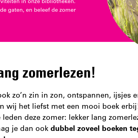
iviteiten in onze bibliotheken.
de gaten, en beleef de zomer
ang zomerlezen!
ok zo’n zin in zon, ontspannen, ijsjes e
en wij het liefst met een mooi boek erbi
leden deze zomer: lekker lang zomerlez
ag je dan ook
dubbel zoveel boeken teg