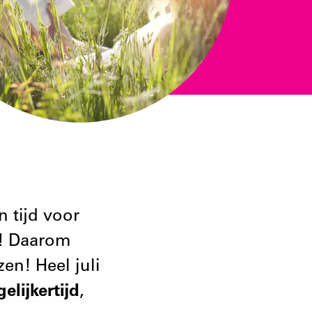
n tijd voor
j! Daarom
en! Heel juli
elijkertijd
,