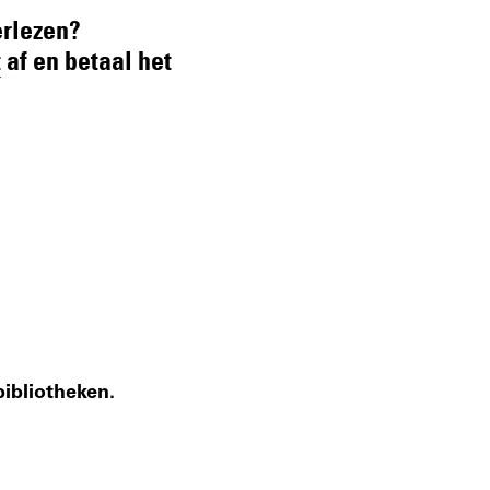
erlezen?
t
af en betaal het
bibliotheken.