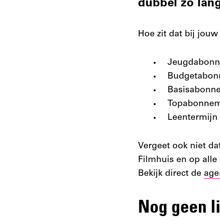
dubbel zo lan
Hoe zit dat bij jo
Jeugdabonne
Budgetabonn
Basisabonne
Topabonneme
Leentermijn
Vergeet ook niet da
Filmhuis en op alle
Bekijk direct de
age
Nog geen l