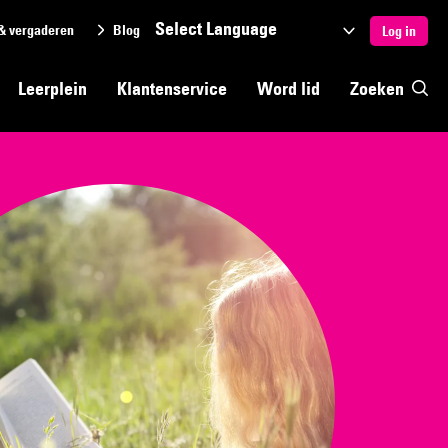
& vergaderen
Blog
Selecteer
Log in
een
Leerplein
Klantenservice
Word lid
Zoeken
taal