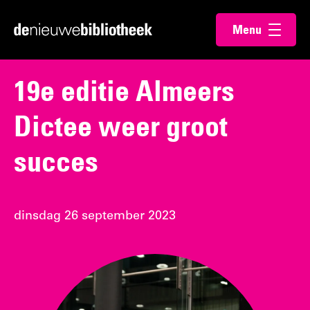
Ga
Ga
Menu
direct
direct
Ga
openen
naar
naar
naar
de
de
de
19e editie Almeers
content
footer
homepagina
Dictee weer groot
succes
dinsdag 26 september 2023