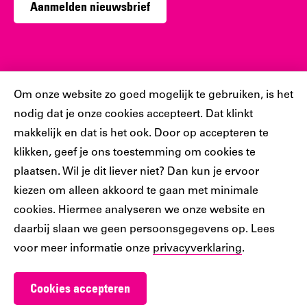
Aanmelden nieuwsbrief
Sociaal
Cookiebar
Om onze website zo goed mogelijk te gebruiken, is het
nodig dat je onze cookies accepteert. Dat klinkt
Volg jij ons al?
makkelijk en dat is het ook. Door op accepteren te
klikken, geef je ons toestemming om cookies te
plaatsen. Wil je dit liever niet? Dan kun je ervoor
Ons
Ons
Ons
Ons
Ons
kiezen om alleen akkoord te gaan met minimale
Tiktok
Facebook
Instagram
YouTube
LinkedIn
cookies. Hiermee analyseren we onze website en
account
account
account
account
account
daarbij slaan we geen persoonsgegevens op. Lees
voor meer informatie onze
privacyverklaring
.
Cookies accepteren