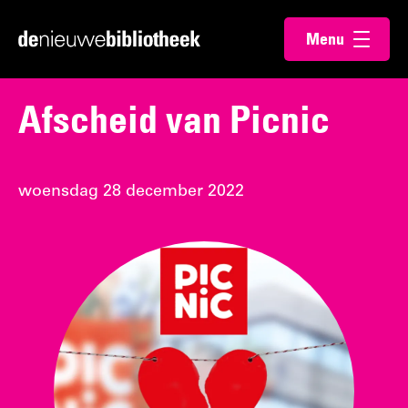
Ga
Ga
Menu
direct
direct
Ga
openen
naar
naar
naar
de
de
de
Afscheid van Picnic
content
footer
homepagina
woensdag 28 december 2022