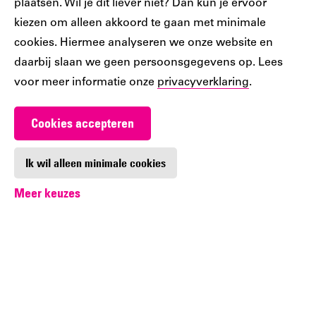
plaatsen. Wil je dit liever niet? Dan kun je ervoor
kiezen om alleen akkoord te gaan met minimale
cookies. Hiermee analyseren we onze website en
daarbij slaan we geen persoonsgegevens op. Lees
voor meer informatie onze
privacyverklaring
.
Cookies accepteren
Ik wil alleen minimale cookies
Meer keuzes
Altijd op de hoogte
Wil je op de hoogte blijven van de laatste
ontwikkelingen in de bibliotheek? Meld je dan