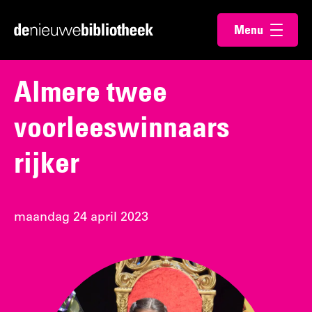
Ga
Ga
Menu
direct
direct
Ga
openen
naar
naar
naar
de
de
de
Almere twee
content
footer
homepagina
voorleeswinnaars
rijker
maandag 24 april 2023