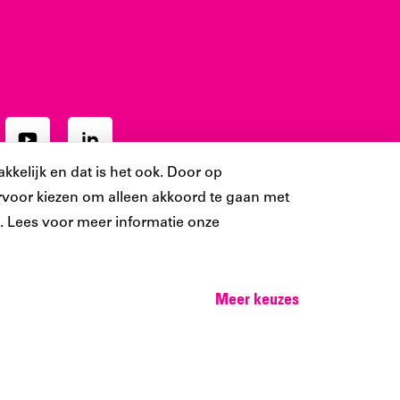
Ons
Ons
ram
YouTube
LinkedIn
kkelijk en dat is het ook. Door op
t
account
account
 ervoor kiezen om alleen akkoord te gaan met
 Lees voor meer informatie onze
Meer keuzes
Cookie-instellingen