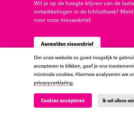
Wil je op de hoogte blijven van de laats
ontwikkelingen in de bibliotheek? Meld
voor onze nieuwsbrief.
Aanmelden nieuwsbrief
Cookiebar
Om onze website zo goed mogelijk te gebruiken
accepteren te klikken, geef je ons toestemmin
minimale cookies. Hiermee analyseren we o
privacyverklaring
.
Cookies accepteren
Ik wil alleen m
Werken bij De Nieuwe 