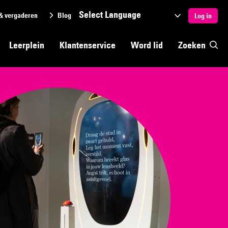
& vergaderen
Blog
Selecteer
Log in
een
Leerplein
Klantenservice
Word lid
Zoeken
taal