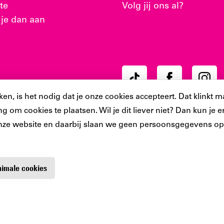
te
Volg jij ons al?
 je dan aan
Ons
Ons
Ons
Tiktok
Facebook
Instag
, is het nodig dat je onze cookies accepteert. Dat klinkt ma
account
account
accoun
g om cookies te plaatsen. Wil je dit liever niet? Dan kun je
nze website en daarbij slaan we geen persoonsgegevens op.
inimale cookies
Bibliotheek
Contact
Digitoegankelijkheid
Privacy