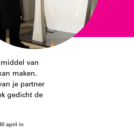
r middel van
 kan maken.
van je partner
ek gedicht de
0 april in