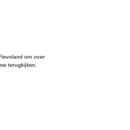
 Flevoland om over
iew terugkijken.