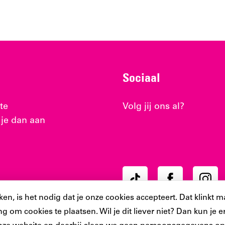
Sociaal
te
Volg jij ons al?
 je dan aan
Ons
Ons
Ons
Tiktok
Facebook
Instag
, is het nodig dat je onze cookies accepteert. Dat klinkt ma
account
account
accoun
g om cookies te plaatsen. Wil je dit liever niet? Dan kun je