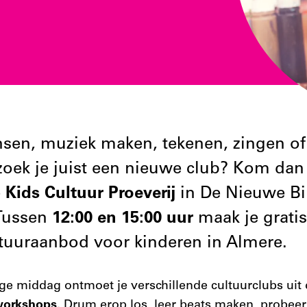
nsen, muziek maken, tekenen, zingen of 
 zoek je juist een nieuwe club? Kom da
e
Kids Cultuur Proeverij
in De Nieuwe Bi
Tussen
12:00 en 15:00 uur
maak je grati
ltuuraanbod voor kinderen in Almere.
ige middag ontmoet je verschillende cultuurclubs uit 
workshops
. Drum erop los, leer beats maken, probeer