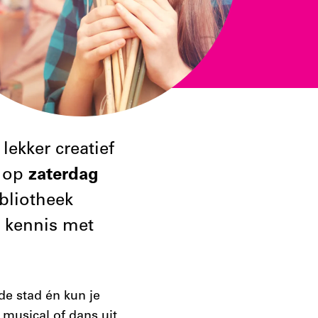
lekker creatief
n op
zaterdag
bliotheek
s kennis met
de stad én kun je
 musical of dans uit