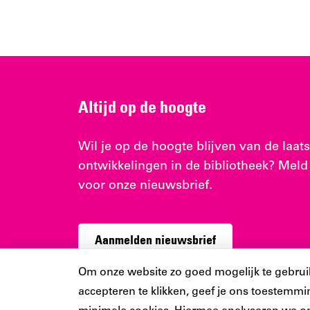
Altijd op de hoogte
Wil je op de hoogte blijven van de laats
ontwikkelingen in de bibliotheek? Meld
voor onze nieuwsbrief.
Aanmelden nieuwsbrief
Cookiebar
Om onze website zo goed mogelijk te gebruiken
accepteren te klikken, geef je ons toestemmin