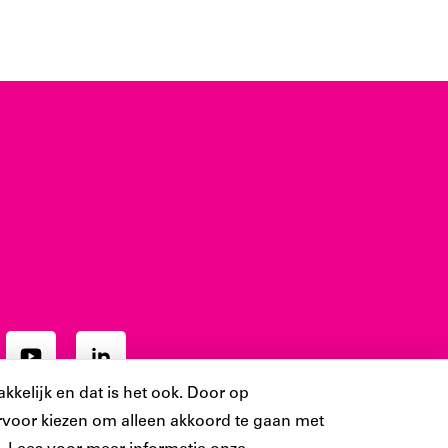
Ons
Ons
ram
YouTube
LinkedIn
kkelijk en dat is het ook. Door op
t
account
account
 ervoor kiezen om alleen akkoord te gaan met