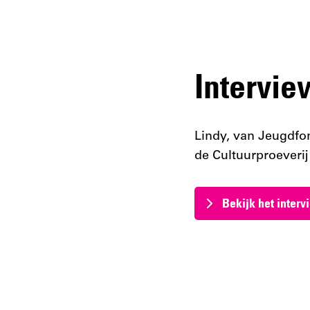
Intervie
Lindy, van Jeugdfo
de Cultuurproeverij 
Bekijk het inter