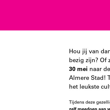
Hou jij van da
bezig zijn? Of
30 mei
naar d
Almere Stad! 
het leukste cu
Tijdens deze gezell
zelf meedoen aan 