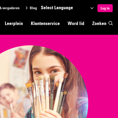
& vergaderen
Blog
Selecteer
Log in
een
Leerplein
Klantenservice
Word lid
Zoeken
taal