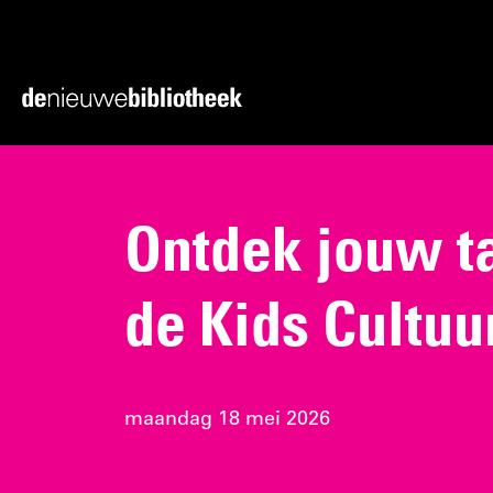
Ga
Ga
direct
direct
naar
naar
Ga
de
de
naar
content
footer
de
homepagina
Ontdek jouw ta
de Kids Cultuu
maandag 18 mei 2026