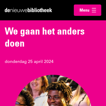
Ga
Ga
Menu
direct
direct
Ga
openen
naar
naar
naar
de
de
de
We gaan het anders
content
footer
homepagina
doen
donderdag 25 april 2024