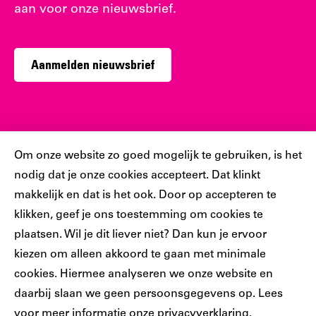
aan voor onze nieuwsbrief.
Aanmelden nieuwsbrief
Sociaal
Cookiebar
Om onze website zo goed mogelijk te gebruiken, is het
nodig dat je onze cookies accepteert. Dat klinkt
Volg jij ons al?
makkelijk en dat is het ook. Door op accepteren te
klikken, geef je ons toestemming om cookies te
plaatsen. Wil je dit liever niet? Dan kun je ervoor
Ons
Ons
Ons
Ons
Ons
kiezen om alleen akkoord te gaan met minimale
Tiktok
Facebook
Instagram
YouTube
LinkedIn
cookies. Hiermee analyseren we onze website en
account
account
account
account
account
daarbij slaan we geen persoonsgegevens op. Lees
voor meer informatie onze
privacyverklaring
.